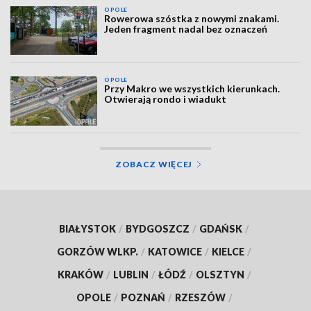
OPOLE
Rowerowa szóstka z nowymi znakami.
Jeden fragment nadal bez oznaczeń
OPOLE
Przy Makro we wszystkich kierunkach.
Otwierają rondo i wiadukt
ZOBACZ WIĘCEJ
BIAŁYSTOK
/
BYDGOSZCZ
/
GDAŃSK
/
GORZÓW WLKP.
/
KATOWICE
/
KIELCE
/
KRAKÓW
/
LUBLIN
/
ŁÓDŹ
/
OLSZTYN
/
OPOLE
/
POZNAŃ
/
RZESZÓW
/