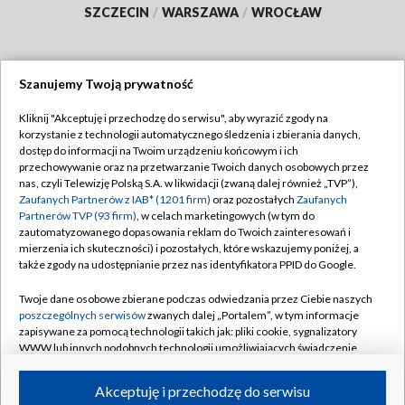
SZCZECIN
/
WARSZAWA
/
WROCŁAW
Szanujemy Twoją prywatność
Dołącz do nas:
Kliknij "Akceptuję i przechodzę do serwisu", aby wyrazić zgody na
korzystanie z technologii automatycznego śledzenia i zbierania danych,
TVP
dostęp do informacji na Twoim urządzeniu końcowym i ich
Abonament TVP
przechowywanie oraz na przetwarzanie Twoich danych osobowych przez
Regulamin TVP
nas, czyli Telewizję Polską S.A. w likwidacji (zwaną dalej również „TVP”),
Emisja w TVP
Polityka prywatności
Zaufanych Partnerów z IAB* (1201 firm)
oraz pozostałych
Zaufanych
Partnerów TVP (93 firm)
, w celach marketingowych (w tym do
Centrum informacji TVP
Moje zgody
zautomatyzowanego dopasowania reklam do Twoich zainteresowań i
mierzenia ich skuteczności) i pozostałych, które wskazujemy poniżej, a
Naziemna Telewizja Cyfrowa
Pomoc
także zgody na udostępnianie przez nas identyfikatora PPID do Google.
Sklep TVP
Biuro reklamy
Twoje dane osobowe zbierane podczas odwiedzania przez Ciebie naszych
Rada Programowa
Kontakt
poszczególnych serwisów
zwanych dalej „Portalem”, w tym informacje
zapisywane za pomocą technologii takich jak: pliki cookie, sygnalizatory
System NOS
WWW lub innych podobnych technologii umożliwiających świadczenie
dopasowanych i bezpiecznych usług, personalizację treści oraz reklam,
Informacje o nadawcy
Kanały
udostępnianie funkcji mediów społecznościowych oraz analizowanie
Akceptuję i przechodzę do serwisu
ruchu w Internecie.
Program dla prasy