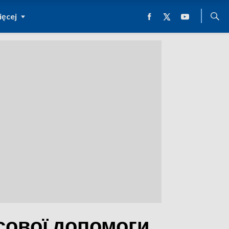
ęcej
нсової допомоги