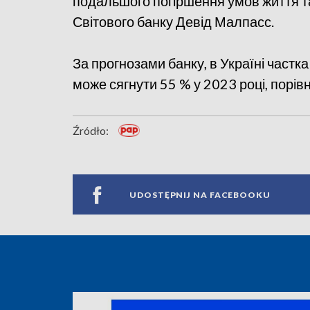
подальшого погіршення умов життя та
Світового банку Девід Малпасс.
За прогнозами банку, в Україні частка
може сягнути 55 % у 2023 році, порівн
Źródło:
UDOSTĘPNIJ NA FACEBOOKU