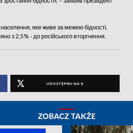
 зростання бідності», – заявив президент
 населення, яке живе за межею бідності,
яно з 2,5% - до російського вторгнення.
UDOSTĘPNIJ NA X
ZOBACZ TAKŻE