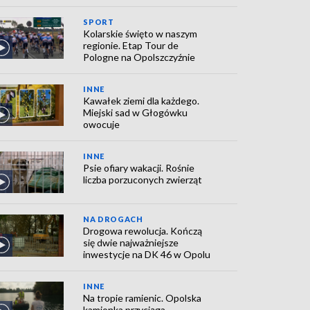
SPORT
Kolarskie święto w naszym
regionie. Etap Tour de
Pologne na Opolszczyźnie
INNE
Kawałek ziemi dla każdego.
Miejski sad w Głogówku
owocuje
INNE
Psie ofiary wakacji. Rośnie
liczba porzuconych zwierząt
NA DROGACH
Drogowa rewolucja. Kończą
się dwie najważniejsze
inwestycje na DK 46 w Opolu
INNE
Na tropie ramienic. Opolska
kamionka przyciąga