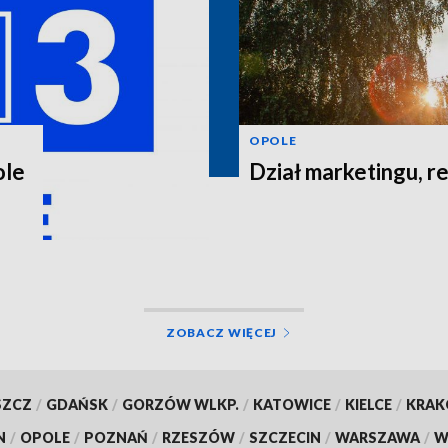
OPOLE
ole
Dział marketingu, re
ZOBACZ WIĘCEJ
SZCZ
/
GDAŃSK
/
GORZÓW WLKP.
/
KATOWICE
/
KIELCE
/
KRA
N
/
OPOLE
/
POZNAŃ
/
RZESZÓW
/
SZCZECIN
/
WARSZAWA
/
W