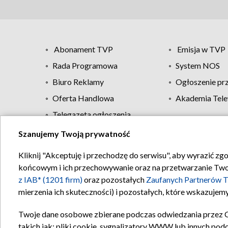
Abonament TVP
Emisja w TVP
Rada Programowa
System NOS
Biuro Reklamy
Ogłoszenie pr
Oferta Handlowa
Akademia Tele
Telegazeta ogłoszenia
Szanujemy Twoją prywatność
Regulamin TVP
Kliknij "Akceptuję i przechodzę do serwisu", aby wyrazić zg
końcowym i ich przechowywanie oraz na przetwarzanie Twoich
z IAB* (1201 firm)
oraz pozostałych
Zaufanych Partnerów T
mierzenia ich skuteczności) i pozostałych, które wskazujemy
Twoje dane osobowe zbierane podczas odwiedzania przez 
takich jak: pliki cookie, sygnalizatory WWW lub innych pod