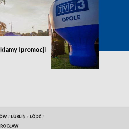
klamy i promocji
KÓW
/
LUBLIN
/
ŁÓDŹ
/
ROCŁAW