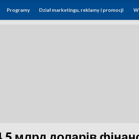
Programy
Dział marketingu, reklamy i promocji
Wi
4,5 млрд доларів фіна