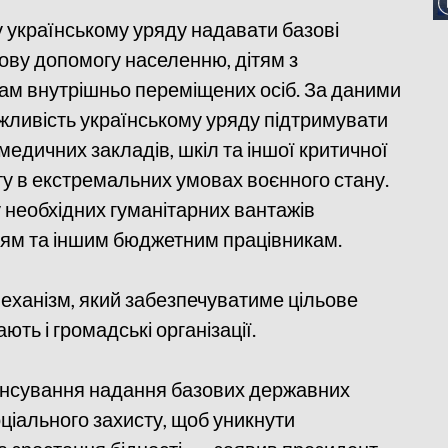
українському уряду надавати базові
сову допомогу населенню, дітям з
м внутрішньо переміщених осіб. За даними
жливість українському уряду підтримувати
медичних закладів, шкіл та іншої критичної
ту в екстремальних умовах воєнного стану.
 необхідних гуманітарних вантажів
лям та іншим бюджетним працівникам.
механізм, який забезпечуватиме цільове
ть і громадські організації.
ансування надання базових державних
оціального захисту, щоб уникнути