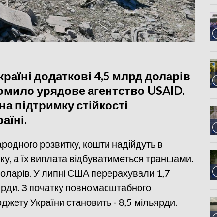
раїні додаткові 4,5 млрд доларів
омило урядове агентство USAID.
на підтримку стійкості
аїні.
родного розвитку, кошти надійдуть в
ку, а їх виплата відбуватиметься траншами.
доларів. У липні США перерахували 1,7
ьярди. З початку повномасштабного
джету України становить - 8,5 мільярди.