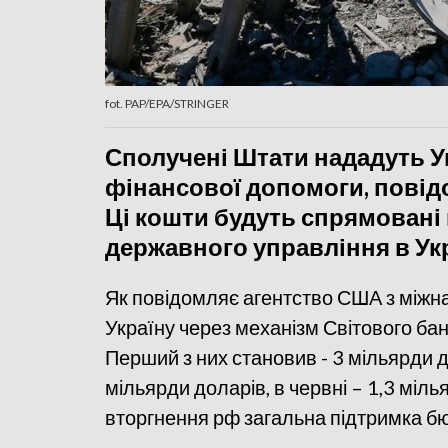
fot. PAP/EPA/STRINGER
Сполучені Штати нададуть Ук
фінансової допомоги, повід
Ці кошти будуть спрямовані 
державного управління в Укр
Як повідомляє агентство США з міжна
Україну через механізм Світового бан
Перший з них становив - 3 мільярди 
мільярди доларів, в червні – 1,3 міл
вторгнення рф загальна підтримка бю