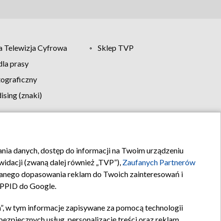
 Telewizja Cyfrowa
Sklep TVP
la prasy
tograficzny
sing (znaki)
klamy
Kontakt
rania danych, dostęp do informacji na Twoim urządzeniu
idacji (zwaną dalej również „TVP”),
Zaufanych Partnerów
anego dopasowania reklam do Twoich zainteresowań i
a PPID do Google.
”, w tym informacje zapisywane za pomocą technologii
zpiecznych usług, personalizację treści oraz reklam,