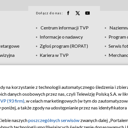
Dołącz do nas:
Centrum informacji TVP
Naziemna
Informacje o nadawcy
Program d
zetargowe
Zgłoś program (ROPAT)
Serwis fo
wizyjna
Kariera w TVP
Merchandi
Polityka prywatności
Moje zgody
Pomoc
Biuro re
ody na korzystanie z technologii automatycznego śledzenia i zbie
 danych osobowych przez nas, czyli Telewizję Polską S.A. w likw
VP (93 firm)
, w celach marketingowych (w tym do zautomatyzow
 poniżej, a także zgody na udostępnianie przez nas identyfikator
Ciebie naszych
poszczególnych serwisów
zwanych dalej „Portalem
obnych technologii umożliwiających świadczenie dopasowanych i be