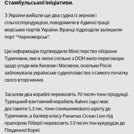
Стамбульської Ініціативи.
З України вийшли ще два судна із зерном і
сільгосппродукцією, повідомили в Адміністрації
морських портів України. Вранці підрозділи залишили
порт "Чорноморськ".
Цю інформацію підтвердило Міністерство оборони
Туреччини, яке в липні спільно з ООН вело переговори
щодо угоди між Києвом і Москвою, оскільки Росія
заблокувала українське судноплавство з самого початку
свого вторгнення.
Загалом два кораблі перевозять 70 тисяч тонн продукції.
Турецький вантажний корабель Rahmi Jagci має
доставити 5,3 тис. тонн соняшникового шроту до
Туреччини, а балкер класу Panamax Ocean Lion під
прапором Ліберії перевозить 53 тисяч тон кукурудзи до
Південної Кореї.