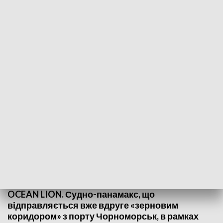
fot. FB/Ukrainian Sea Ports Authority
Ще два судна з українським зерном прямують
«Зерновим коридором» - повідомило
Міністерство інфраструктури. Судно RAHMI
YAGCI доставить 5300 тонн продовольства до
Туреччини. Ще майже 65000 тонн кукурудзи
доставить до Південної Кореї балкер панамакс
OCEAN LION. Судно-панамакс, що
відправляється вже вдруге «зерновим
коридором» з порту Чорноморськ, в рамках