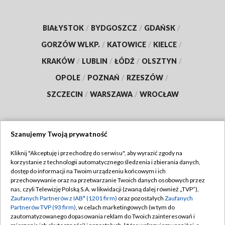
BIAŁYSTOK
/
BYDGOSZCZ
/
GDAŃSK
/
GORZÓW WLKP.
/
KATOWICE
/
KIELCE
/
KRAKÓW
/
LUBLIN
/
ŁÓDŹ
/
OLSZTYN
/
OPOLE
/
POZNAŃ
/
RZESZÓW
/
SZCZECIN
/
WARSZAWA
/
WROCŁAW
Szanujemy Twoją prywatność
Dołącz do nas:
Kliknij "Akceptuję i przechodzę do serwisu", aby wyrazić zgody na
korzystanie z technologii automatycznego śledzenia i zbierania danych,
TVP
dostęp do informacji na Twoim urządzeniu końcowym i ich
Abonament TVP
przechowywanie oraz na przetwarzanie Twoich danych osobowych przez
Regulamin TVP
nas, czyli Telewizję Polską S.A. w likwidacji (zwaną dalej również „TVP”),
Emisja w TVP
Zaufanych Partnerów z IAB* (1201 firm)
Polityka prywatności
oraz pozostałych
Zaufanych
Partnerów TVP (93 firm)
, w celach marketingowych (w tym do
Centrum informacji TVP
Moje zgody
zautomatyzowanego dopasowania reklam do Twoich zainteresowań i