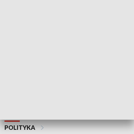
Wejściówka
Zakładka
MNIEJSZOŚCI
Schlesien Journal
POLITYKA