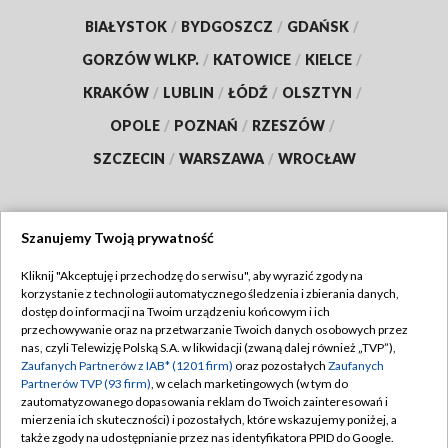
BIAŁYSTOK
/
BYDGOSZCZ
/
GDAŃSK
/
GORZÓW WLKP.
/
KATOWICE
/
KIELCE
/
KRAKÓW
/
LUBLIN
/
ŁÓDŹ
/
OLSZTYN
/
OPOLE
/
POZNAŃ
/
RZESZÓW
/
SZCZECIN
/
WARSZAWA
/
WROCŁAW
Szanujemy Twoją prywatność
Dołącz do nas:
Kliknij "Akceptuję i przechodzę do serwisu", aby wyrazić zgody na
korzystanie z technologii automatycznego śledzenia i zbierania danych,
TVP
dostęp do informacji na Twoim urządzeniu końcowym i ich
Abonament TVP
przechowywanie oraz na przetwarzanie Twoich danych osobowych przez
Regulamin TVP
nas, czyli Telewizję Polską S.A. w likwidacji (zwaną dalej również „TVP”),
Emisja w TVP
Zaufanych Partnerów z IAB* (1201 firm)
oraz pozostałych
Zaufanych
Polityka prywatności
Partnerów TVP (93 firm)
, w celach marketingowych (w tym do
Centrum informacji TVP
Moje zgody
zautomatyzowanego dopasowania reklam do Twoich zainteresowań i
mierzenia ich skuteczności) i pozostałych, które wskazujemy poniżej, a
Naziemna Telewizja Cyfrowa
Pomoc
także zgody na udostępnianie przez nas identyfikatora PPID do Google.