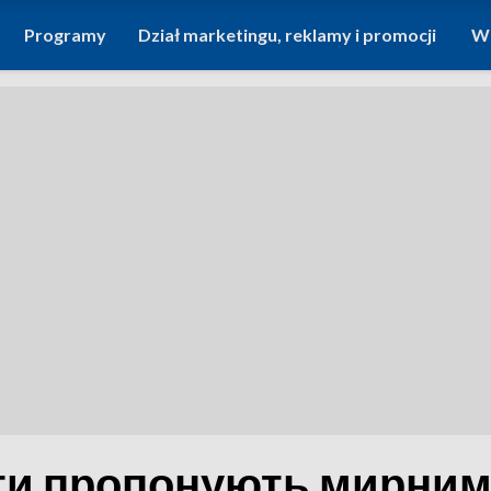
Programy
Dział marketingu, reklamy i promocji
Wi
нти пропонують мирни