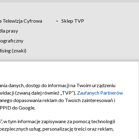
 Telewizja Cyfrowa
Sklep TVP
la prasy
tograficzny
sing (znaki)
klamy
Kontakt
rania danych, dostęp do informacji na Twoim urządzeniu
idacji (zwaną dalej również „TVP”),
Zaufanych Partnerów
anego dopasowania reklam do Twoich zainteresowań i
a PPID do Google.
”, w tym informacje zapisywane za pomocą technologii
zpiecznych usług, personalizację treści oraz reklam,