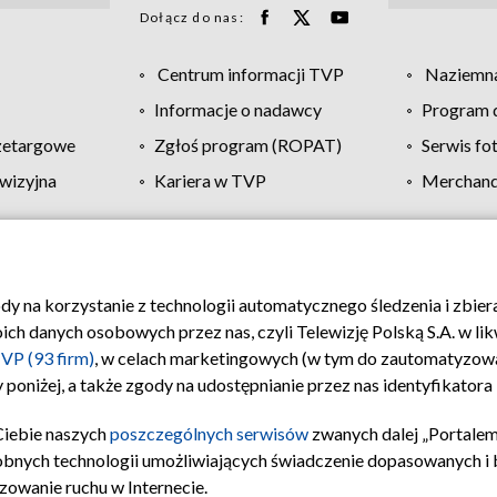
Dołącz do nas:
Centrum informacji TVP
Naziemna
Informacje o nadawcy
Program d
zetargowe
Zgłoś program (ROPAT)
Serwis fo
wizyjna
Kariera w TVP
Merchandi
Polityka prywatności
Moje zgody
Pomoc
Biuro re
ody na korzystanie z technologii automatycznego śledzenia i zbie
 danych osobowych przez nas, czyli Telewizję Polską S.A. w likw
VP (93 firm)
, w celach marketingowych (w tym do zautomatyzow
 poniżej, a także zgody na udostępnianie przez nas identyfikator
Ciebie naszych
poszczególnych serwisów
zwanych dalej „Portalem
obnych technologii umożliwiających świadczenie dopasowanych i be
zowanie ruchu w Internecie.