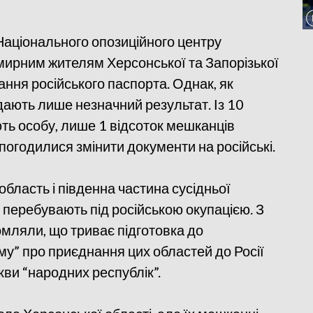
Національного опозиційного центру
мирним жителям Херсонської та Запорізької
ання російського паспорта. Однак, як
ають лише незначний результат. Із 10
ють особу, лише 1 відсоток мешканців
погодилися змінити документи на російські.
бласть і південна частина сусідньої
я перебувають під російською окупацією. З
омляли, що триває підготовка до
у” про приєднання цих областей до Росії
ви “народних республік”.