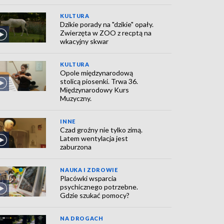
KULTURA
Dzikie porady na "dzikie" opały.
Zwierzęta w ZOO z recptą na
wkacyjny skwar
KULTURA
Opole międzynarodową
stolicą piosenki. Trwa 36.
Międzynarodowy Kurs
Muzyczny.
INNE
Czad groźny nie tylko zimą.
Latem wentylacja jest
zaburzona
NAUKA I ZDROWIE
Placówki wsparcia
psychicznego potrzebne.
Gdzie szukać pomocy?
NA DROGACH