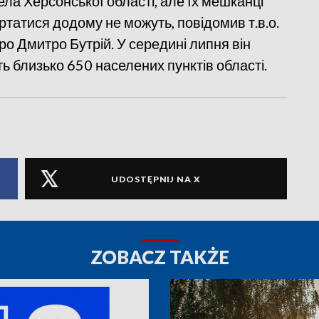
ела Херсонської області, але їх мешканці
ртатися додому не можуть, повідомив т.в.о.
о Дмитро Бутрій. У середині липня він
 близько 650 населених пунктів області.
UDOSTĘPNIJ NA X
ZOBACZ TAKŻE