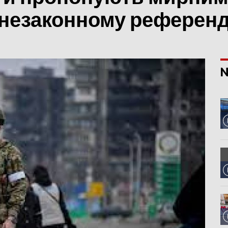
у незаконному референ
N