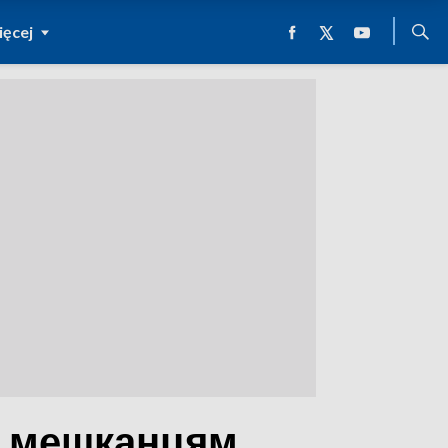
ęcej
м мешканцям