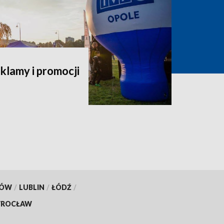
klamy i promocji
KÓW
/
LUBLIN
/
ŁÓDŹ
/
ROCŁAW