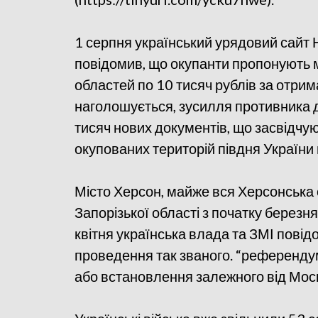
1 серпня український урядовий сайт 
повідомив, що окупанти пропонують 
областей по 10 тисяч рублів за отрим
наголошується, зусилля противника д
тисяч нових документів, що засвідчу
окупованих територій півдня України 
Місто Херсон, майже вся Херсонська о
Запорізької області з початку березн
квітня українська влада та ЗМІ повід
проведення так званого. “референдум
або встановлення залежного від Моск