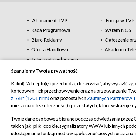
Abonament TVP
Emisja w TVP
Rada Programowa
System NOS
Biuro Reklamy
Ogłoszenie pr
Oferta Handlowa
Akademia Tele
Telegazeta ogłoszenia
Szanujemy Twoją prywatność
Regulamin TVP
Kliknij "Akceptuję i przechodzę do serwisu", aby wyrazić zg
końcowym i ich przechowywanie oraz na przetwarzanie Twoich
z IAB* (1201 firm)
oraz pozostałych
Zaufanych Partnerów T
mierzenia ich skuteczności) i pozostałych, które wskazujemy
Twoje dane osobowe zbierane podczas odwiedzania przez 
takich jak: pliki cookie, sygnalizatory WWW lub innych pod
udostępnianie funkcji mediów społecznościowych oraz anali