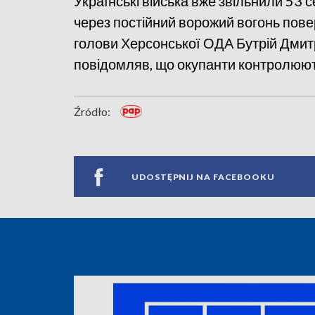
Українські війська вже звільнили 53 с
через постійний ворожий вогонь пове
голови Херсонської ОДА Бутрій Дмитр
повідомляв, що окупанти контролюють
Źródło:
UDOSTĘPNIJ NA FACEBOOKU