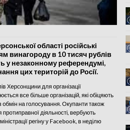
рсонської області російські
м винагороду в 10 тисяч рублів
сть у незаконному референдумі,
ання цих територій до Росії.
лів Херсонщини для організації
ється все більше організацій, які обіцяють
 обмін на голосування. Окупанти також
протиправної діяльності, вербують
іністрації регіну у Facebook, в неділю