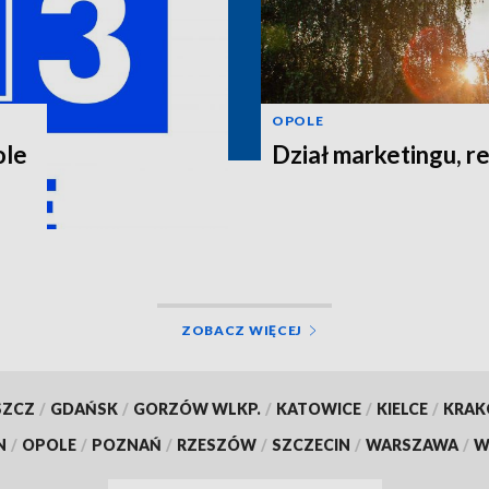
OPOLE
ole
Dział marketingu, re
ZOBACZ WIĘCEJ
SZCZ
/
GDAŃSK
/
GORZÓW WLKP.
/
KATOWICE
/
KIELCE
/
KRA
N
/
OPOLE
/
POZNAŃ
/
RZESZÓW
/
SZCZECIN
/
WARSZAWA
/
W