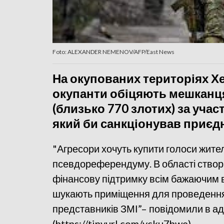
Foto: ALEXANDER NEMENOV/AFP/East News
На окупованих територіях Хе
окупанти обіцяють мешканця
(близько 770 злотих) за уча
який би санкціонував приєдн
"Агресори хочуть купити голоси жите
псевдореферендуму. В області створю
фінансову підтримку всім бажаючим в
шукають приміщення для проведення 
представників ЗМІ”– повідомили в адм
(https://tinyurl.com/ycku7hwe).