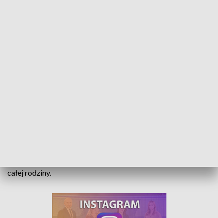
Mural na stodole. Rodzinna historia pewnego zdjęcia
Dwa konie, wóz i gospodarz przy pracy – taki prywatny
czarno-biały mural powstał na ścianie stodoły w
gospodarstwie państwa Gambców w Górkach pod Opolem.
Ten nietypowy urodzinowy prezent stał się lekcją historii dla
całej rodziny.