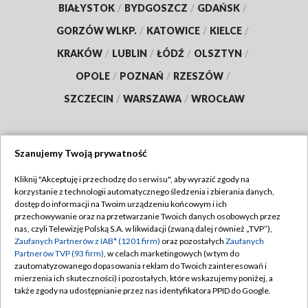
BIAŁYSTOK
/
BYDGOSZCZ
/
GDAŃSK
/
GORZÓW WLKP.
/
KATOWICE
/
KIELCE
/
KRAKÓW
/
LUBLIN
/
ŁÓDŹ
/
OLSZTYN
/
OPOLE
/
POZNAŃ
/
RZESZÓW
/
SZCZECIN
/
WARSZAWA
/
WROCŁAW
Szanujemy Twoją prywatność
Dołącz do nas:
Kliknij "Akceptuję i przechodzę do serwisu", aby wyrazić zgody na
korzystanie z technologii automatycznego śledzenia i zbierania danych,
TVP
dostęp do informacji na Twoim urządzeniu końcowym i ich
Abonament TVP
przechowywanie oraz na przetwarzanie Twoich danych osobowych przez
Regulamin TVP
nas, czyli Telewizję Polską S.A. w likwidacji (zwaną dalej również „TVP”),
Emisja w TVP
Zaufanych Partnerów z IAB* (1201 firm)
oraz pozostałych
Zaufanych
Polityka prywatności
Partnerów TVP (93 firm)
, w celach marketingowych (w tym do
Centrum informacji TVP
Moje zgody
zautomatyzowanego dopasowania reklam do Twoich zainteresowań i
mierzenia ich skuteczności) i pozostałych, które wskazujemy poniżej, a
Naziemna Telewizja Cyfrowa
Pomoc
także zgody na udostępnianie przez nas identyfikatora PPID do Google.
Sklep TVP