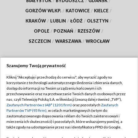
BIAŁYSTOK
/
BYDGOSZCZ
/
GDAŃSK
/
GORZÓW WLKP.
/
KATOWICE
/
KIELCE
/
KRAKÓW
/
LUBLIN
/
ŁÓDŹ
/
OLSZTYN
/
OPOLE
/
POZNAŃ
/
RZESZÓW
/
SZCZECIN
/
WARSZAWA
/
WROCŁAW
Szanujemy Twoją prywatność
Dołącz do nas:
Kliknij "Akceptuję i przechodzę do serwisu", aby wyrazić zgody na
korzystanie z technologii automatycznego śledzenia i zbierania danych,
TVP
dostęp do informacji na Twoim urządzeniu końcowym i ich
Abonament TVP
przechowywanie oraz na przetwarzanie Twoich danych osobowych przez
Regulamin TVP
nas, czyli Telewizję Polską S.A. w likwidacji (zwaną dalej również „TVP”),
Emisja w TVP
Zaufanych Partnerów z IAB* (1201 firm)
oraz pozostałych
Zaufanych
Polityka prywatności
Partnerów TVP (93 firm)
, w celach marketingowych (w tym do
Centrum informacji TVP
Moje zgody
zautomatyzowanego dopasowania reklam do Twoich zainteresowań i
mierzenia ich skuteczności) i pozostałych, które wskazujemy poniżej, a
Naziemna Telewizja Cyfrowa
Pomoc
także zgody na udostępnianie przez nas identyfikatora PPID do Google.
Sklep TVP
Biuro reklamy