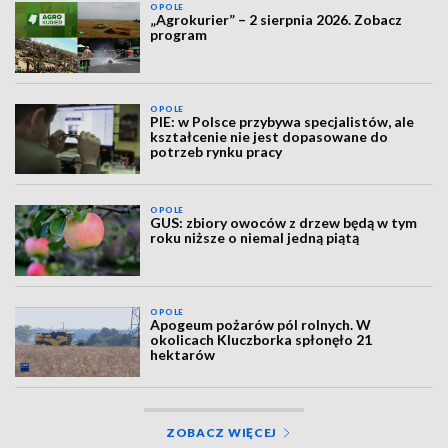
OPOLE
„Agrokurier” – 2 sierpnia 2026. Zobacz
program
OPOLE
PIE: w Polsce przybywa specjalistów, ale
kształcenie nie jest dopasowane do
potrzeb rynku pracy
OPOLE
GUS: zbiory owoców z drzew będą w tym
roku niższe o niemal jedną piątą
OPOLE
Apogeum pożarów pól rolnych. W
okolicach Kluczborka spłonęło 21
hektarów
ZOBACZ WIĘCEJ