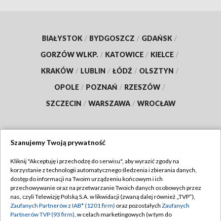
BIAŁYSTOK
/
BYDGOSZCZ
/
GDAŃSK
/
GORZÓW WLKP.
/
KATOWICE
/
KIELCE
/
KRAKÓW
/
LUBLIN
/
ŁÓDŹ
/
OLSZTYN
/
OPOLE
/
POZNAŃ
/
RZESZÓW
/
SZCZECIN
/
WARSZAWA
/
WROCŁAW
Szanujemy Twoją prywatność
Dołącz do nas:
Kliknij "Akceptuję i przechodzę do serwisu", aby wyrazić zgody na
korzystanie z technologii automatycznego śledzenia i zbierania danych,
TVP
dostęp do informacji na Twoim urządzeniu końcowym i ich
Abonament TVP
przechowywanie oraz na przetwarzanie Twoich danych osobowych przez
Regulamin TVP
nas, czyli Telewizję Polską S.A. w likwidacji (zwaną dalej również „TVP”),
Emisja w TVP
Zaufanych Partnerów z IAB* (1201 firm)
oraz pozostałych
Zaufanych
Polityka prywatności
Partnerów TVP (93 firm)
, w celach marketingowych (w tym do
Centrum informacji TVP