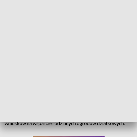
Szał na ogródki działkowe. Ceny sięgają nawet 60 tysięcy złotych!
Region opanowało szaleństwo na.... ogródki działkowe. Ceny
sięgają nawet ponad 60 tysięcy złotych. Miłośnicy tej formy
rekreacji przekonują, że na własnym, zielonym skrawku ziemi
mogą nie tylko odpocząć, ale również zebrać zdrowe i
smaczne plony. Agencja Restrukturyzacji i Modernizacji
Rolnictwa rozpoczęła także kolejny etap przyjmowania
wniosków na wsparcie rodzinnych ogrodów działkowych.