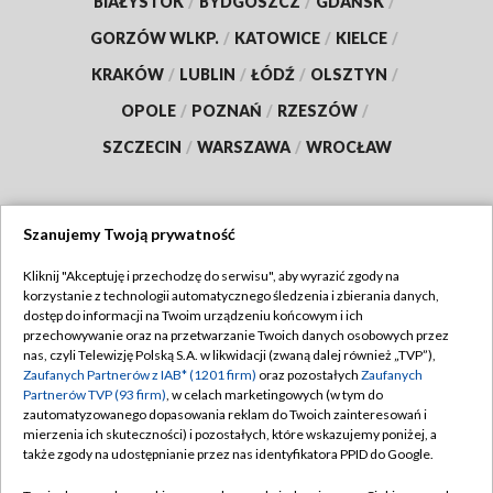
BIAŁYSTOK
/
BYDGOSZCZ
/
GDAŃSK
/
GORZÓW WLKP.
/
KATOWICE
/
KIELCE
/
KRAKÓW
/
LUBLIN
/
ŁÓDŹ
/
OLSZTYN
/
OPOLE
/
POZNAŃ
/
RZESZÓW
/
SZCZECIN
/
WARSZAWA
/
WROCŁAW
Szanujemy Twoją prywatność
Dołącz do nas:
Kliknij "Akceptuję i przechodzę do serwisu", aby wyrazić zgody na
korzystanie z technologii automatycznego śledzenia i zbierania danych,
TVP
dostęp do informacji na Twoim urządzeniu końcowym i ich
Abonament TVP
przechowywanie oraz na przetwarzanie Twoich danych osobowych przez
Regulamin TVP
nas, czyli Telewizję Polską S.A. w likwidacji (zwaną dalej również „TVP”),
Emisja w TVP
Zaufanych Partnerów z IAB* (1201 firm)
oraz pozostałych
Zaufanych
Polityka prywatności
Partnerów TVP (93 firm)
, w celach marketingowych (w tym do
Centrum informacji TVP
Moje zgody
zautomatyzowanego dopasowania reklam do Twoich zainteresowań i
mierzenia ich skuteczności) i pozostałych, które wskazujemy poniżej, a
Naziemna Telewizja Cyfrowa
Pomoc
także zgody na udostępnianie przez nas identyfikatora PPID do Google.
Sklep TVP
Biuro reklamy