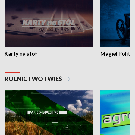
Karty na stół
Magiel Polity
ROLNICTWO I WIEŚ