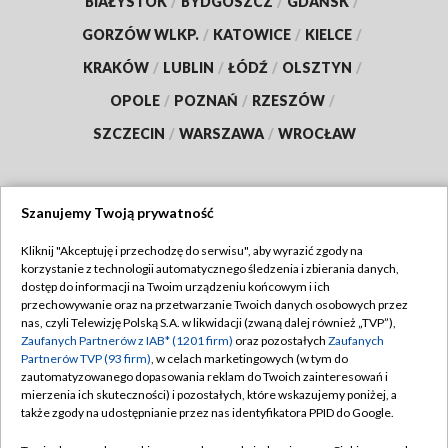
BIAŁYSTOK
/
BYDGOSZCZ
/
GDAŃSK
/
GORZÓW WLKP.
/
KATOWICE
/
KIELCE
/
KRAKÓW
/
LUBLIN
/
ŁÓDŹ
/
OLSZTYN
/
OPOLE
/
POZNAŃ
/
RZESZÓW
/
SZCZECIN
/
WARSZAWA
/
WROCŁAW
Szanujemy Twoją prywatność
Dołącz do nas:
Kliknij "Akceptuję i przechodzę do serwisu", aby wyrazić zgody na
korzystanie z technologii automatycznego śledzenia i zbierania danych,
TVP
dostęp do informacji na Twoim urządzeniu końcowym i ich
Abonament TVP
przechowywanie oraz na przetwarzanie Twoich danych osobowych przez
Regulamin TVP
nas, czyli Telewizję Polską S.A. w likwidacji (zwaną dalej również „TVP”),
Emisja w TVP
Zaufanych Partnerów z IAB* (1201 firm)
oraz pozostałych
Zaufanych
Polityka prywatności
Partnerów TVP (93 firm)
, w celach marketingowych (w tym do
Centrum informacji TVP
Moje zgody
zautomatyzowanego dopasowania reklam do Twoich zainteresowań i
mierzenia ich skuteczności) i pozostałych, które wskazujemy poniżej, a
Naziemna Telewizja Cyfrowa
Pomoc
także zgody na udostępnianie przez nas identyfikatora PPID do Google.
Sklep TVP
Biuro reklamy