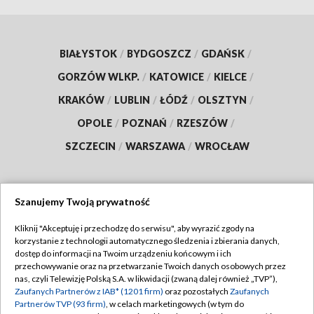
BIAŁYSTOK
/
BYDGOSZCZ
/
GDAŃSK
/
GORZÓW WLKP.
/
KATOWICE
/
KIELCE
/
KRAKÓW
/
LUBLIN
/
ŁÓDŹ
/
OLSZTYN
/
OPOLE
/
POZNAŃ
/
RZESZÓW
/
SZCZECIN
/
WARSZAWA
/
WROCŁAW
Szanujemy Twoją prywatność
Dołącz do nas:
Kliknij "Akceptuję i przechodzę do serwisu", aby wyrazić zgody na
korzystanie z technologii automatycznego śledzenia i zbierania danych,
TVP
dostęp do informacji na Twoim urządzeniu końcowym i ich
Abonament TVP
przechowywanie oraz na przetwarzanie Twoich danych osobowych przez
Regulamin TVP
nas, czyli Telewizję Polską S.A. w likwidacji (zwaną dalej również „TVP”),
Emisja w TVP
Polityka prywatności
Zaufanych Partnerów z IAB* (1201 firm)
oraz pozostałych
Zaufanych
Partnerów TVP (93 firm)
, w celach marketingowych (w tym do
Centrum informacji TVP