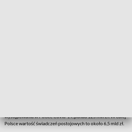
Ostatnia szansa na świadczenie postojowe. ZUS wypłacił przedsiębiorcom już
6,5 mld zł
To już ostatni dzwonek, żeby starać się o wypłatę
świadczenia postojowego. Do tej pory opolski ZUS
przekazał na konta przedsiębiorców i osób wykonujących
umowy cywilnoprawne, którzy negatywnie odczuli skutki
występowania w Polsce Covid-19, ponad 125 mln zł. W całej
Polsce wartość świadczeń postojowych to około 6,5 mld zł.