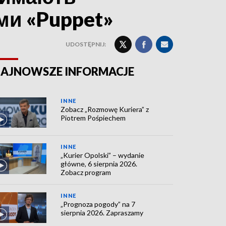
ми «Puppet»
UDOSTĘPNIJ:
AJNOWSZE INFORMACJE
INNE
Zobacz „Rozmowę Kuriera” z
Piotrem Pośpiechem
INNE
„Kurier Opolski” – wydanie
główne, 6 sierpnia 2026.
Zobacz program
INNE
„Prognoza pogody” na 7
sierpnia 2026. Zapraszamy