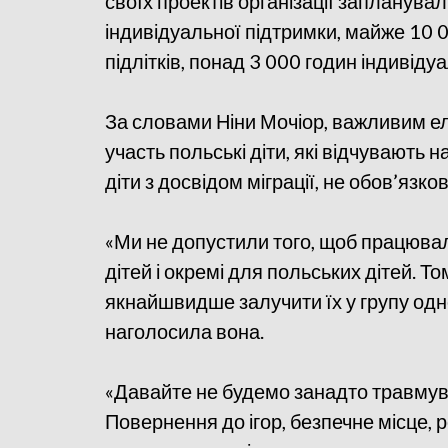
своїх проектів організації запланува
індивідуальної підтримки, майже 10 0
підлітків, понад 3 000 годин індивід
За словами Ніни Мочіор, важливим ел
участь польські діти, які відчувають н
діти з досвідом міграції, не обов’язко
«Ми не допустили того, щоб працювал
дітей і окремі для польських дітей. 
якнайшвидше залучити їх у групу однол
наголосила вона.
«Давайте не будемо занадто травмува
Повернення до ігор, безпечне місце, 