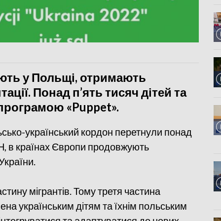
вають у Польщі, отримають
тації. Понад п’ять тисяч дітей та
програмою «Puppet».
льсько-український кордон перетнули понад
ОН, в країнах Європи продовжують
України.
астину мігрантів. Тому третя частина
на українським дітям та їхнім польським
інтегруватися та адаптуватися до нових