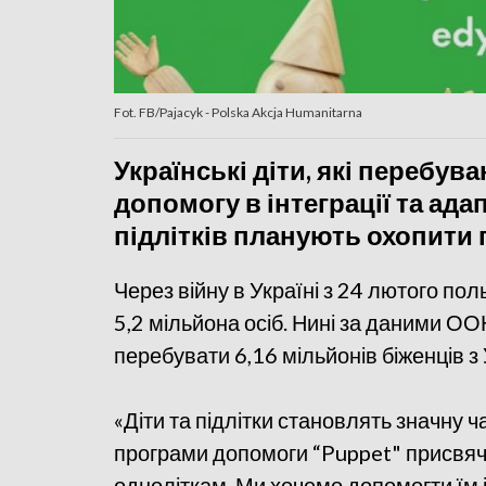
Fot. FB/Pajacyk - Polska Akcja Humanitarna
Українські діти, які перебу
допомогу в інтеграції та адап
підлітків планують охопити 
Через війну в Україні з 24 лютого по
5,2 мільйона осіб. Нині за даними О
перебувати 6,16 мільйонів біженців з 
«Діти та підлітки становлять значну ч
програми допомоги “Puppet" присвяче
одноліткам. Ми хочемо допомогти їм 