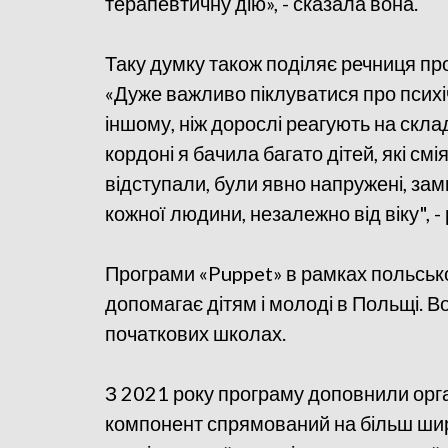
терапевтичну дію», - сказала вона.
Таку думку також поділяє речниця пр
«Дуже важливо піклуватися про псих
іншому, ніж дорослі реагують на скла
кордоні я бачила багато дітей, які см
відступали, були явно напружені, замк
кожної людини, незалежно від віку", 
Програми «Puppet» в рамках польської 
допомагає дітям і молоді в Польщі. В
початкових школах.
З 2021 року програму доповнили орга
компонент спрямований на більш шир