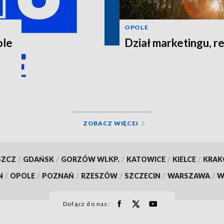
OPOLE
ole
Dział marketingu, re
ZOBACZ WIĘCEJ
SZCZ
/
GDAŃSK
/
GORZÓW WLKP.
/
KATOWICE
/
KIELCE
/
KRA
N
/
OPOLE
/
POZNAŃ
/
RZESZÓW
/
SZCZECIN
/
WARSZAWA
/
W
Dołącz do nas: