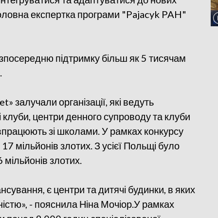
головна експертка програми "Pajacyk PAH"
зпосередню підтримку більш як 5 тисячам
.
et» залучали організації, які ведуть
і клуби, центри денного супроводу та клуби
івпрацюють зі школами. У рамках конкурсу
17 мільйонів злотих. З усієї Польщі було
6 мільйонів злотих.
нсування, є центри та дитячі будинки, в яких
ністю», - пояснила Ніна Мочіор.У рамках