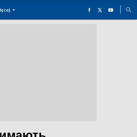
ęcej
тримають