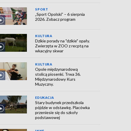
SPORT
„Sport Opolski” – 6 sierpnia
2026. Zobacz program
KULTURA
Dzikie porady na "dzikie" opały.
Zwierzęta w ZOO z recptą na
wkacyjny skwar
KULTURA
Opole międzynarodową
stolicą piosenki. Trwa 36.
Międzynarodowy Kurs
Muzyczny.
EDUKACJA
Stary budynek przedszkola
pójdzie w odstawkę. Placówka
przeniesie się do szkoły
podstawowej
INNE