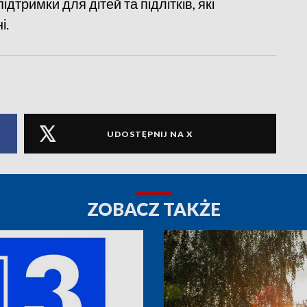
дтримки для дітей та підлітків, які
і.
UDOSTĘPNIJ NA X
ZOBACZ TAKŻE