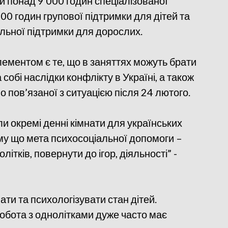
ли понад 9 000 годин спеціалізованої
00 годин групової підтримки для дітей та
уальної підтримки для дорослих.
ементом є те, що в заняттях можуть брати
а собі наслідки конфлікту в Україні, а також
во пов’язаної з ситуацією після 24 лютого.
и окремі денні кімнати для українських
Тому що мета психосоціальної допомоги –
ітків, повернути до ігор, діяльності” -
ти та психологізувати стан дітей.
робота з однолітками дуже часто має