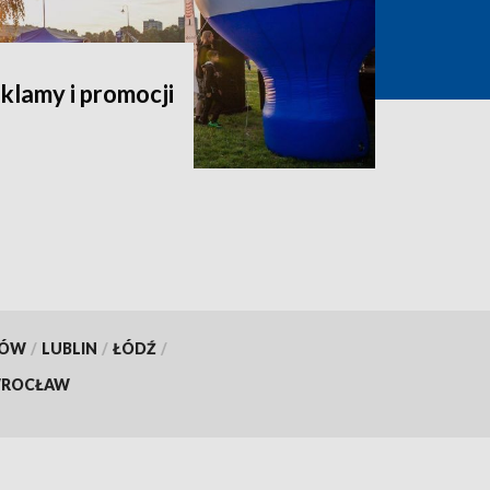
klamy i promocji
KÓW
/
LUBLIN
/
ŁÓDŹ
/
ROCŁAW