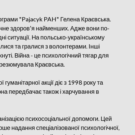
ограми "Pajacyk PAH" Гелена Краєвська.
ічне здоров’я найменших. Адже вони по-
дні ситуації. На польсько-українському
іялися та гралися з волонтерами. Інші
нуті. Війна - це психологічний тягар для
- резюмувала Краєвська.
гуманітарної акції діє з 1998 року та
она передбачає також і харчування в
нізацією психосоціальної допомоги. Цей
ше надання спеціалізованої психологічної,