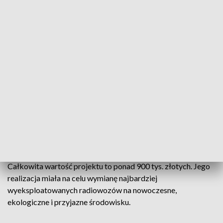
I Zastępca Komendanta Wojewódzkiego Policji w Opolu
insp. Rafał Stanisławski, prezentując radiowozy
dziennikarzom informował, że opolscy policjanci
sukcesywnie uzupełniają swoją flotę o nowe jednostki
napędowe. Zakupione samochody są dużym wsparciem w
codziennej służbie i przyczyniają się do komfortu pracy, są
też ekonomiczne.
Radiowozy zostały dofinansowane w połowie ze środków
budżetu Komendy Głównej Policji i Wojewódzkiego
Funduszu Ochrony Środowiska i Gospodarki Wodnej w
Opolu w ramach zadania "Ekologiczne patrole Policji 2022 r.”
Całkowita wartość projektu to ponad 900 tys. złotych. Jego
realizacja miała na celu wymianę najbardziej
wyeksploatowanych radiowozów na nowoczesne,
ekologiczne i przyjazne środowisku.