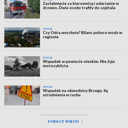
Zasłabnięcie za kierownicą i uderzenie w
drzewo. Dwie osoby trafiły do szpitala
OPOLE
Czy Odra wyschnie? Bilans poboru wody w
regionie
OPOLE
Wypadek w powiecie oleskim. Nie żyje
motocyklista
OPOLE
Wypadek na obwodnicy Brzegu. Są
utrudnienia w ruchu
ZOBACZ WIĘCEJ