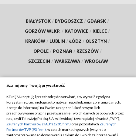
BIAŁYSTOK
/
BYDGOSZCZ
/
GDAŃSK
/
GORZÓW WLKP.
/
KATOWICE
/
KIELCE
/
KRAKÓW
/
LUBLIN
/
ŁÓDŹ
/
OLSZTYN
/
OPOLE
/
POZNAŃ
/
RZESZÓW
/
SZCZECIN
/
WARSZAWA
/
WROCŁAW
Szanujemy Twoją prywatność
Dołącz do nas:
Kliknij "Akceptuję i przechodzę do serwisu", aby wyrazić zgody na
korzystanie z technologii automatycznego śledzenia i zbierania danych,
TVP
dostęp do informacji na Twoim urządzeniu końcowym i ich
Abonament TVP
przechowywanie oraz na przetwarzanie Twoich danych osobowych przez
Regulamin TVP
nas, czyli Telewizję Polską S.A. w likwidacji (zwaną dalej również „TVP”),
Emisja w TVP
Zaufanych Partnerów z IAB* (1201 firm)
oraz pozostałych
Zaufanych
Polityka prywatności
Partnerów TVP (93 firm)
, w celach marketingowych (w tym do
Centrum informacji TVP
Moje zgody
zautomatyzowanego dopasowania reklam do Twoich zainteresowań i