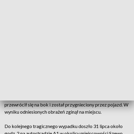
wszystkim rozsądną jazdę.
Policjant w rozmowie z PAP przekazał, że tylko w ostatnich
dniach doszło do kilku tragicznych wypadków drogowych.
M.in. 30 lipca około godz. 18 w miejscowości Koło (woj.
łódzkie) kierujący citroenem 37-latek, z nieustalonych
przyczyn, na łuku drogi, zjechał na przeciwległy pas ruchu,
gdzie zderzył się czołowo z hyundaiem kierowanym przez
24-latkę. W wyniku tego zdarzenia 37-latek zginął na
miejscu.
Również 30 lipca ok godz. 16 w miejscowości Uścianki (woj.
podlaskie) 33-latek, kierując ładowarką kompaktową na
łuku drogi z nieznanych przyczyn zjechał do rowu, gdzie
przewrócił się na bok i został przygnieciony przez pojazd. W
wyniku odniesionych obrażeń zginął na miejscu.
Do kolejnego tragicznego wypadku doszło 31 lipca około
godz. 2 na autostradzie A1 w okolicy miejscowości Szewo