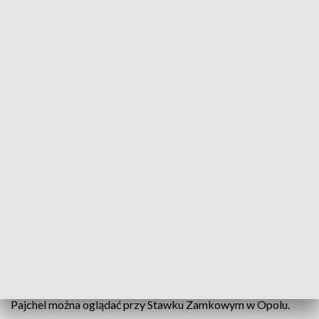
Irena Jarocka w obiektywie Renaty Pajchel. Wystawa przy Stawku Zamkowym
Była obdarzona głosem o delikatnej i ciepłej barwie.
Wielokrotnie występowała na Krajowym Festiwalu Polskiej
Piosenki w Opolu. Utwór „Gondolierzy znad Wisły”
wyśpiewany na deskach opolskiego amfiteatru w 1968 roku
okazał się przełomem w estradowym życiu piosenkarki.
Mowa o Irenie Jarockiej, której fotografie autorstwa Renaty
Pajchel można oglądać przy Stawku Zamkowym w Opolu.