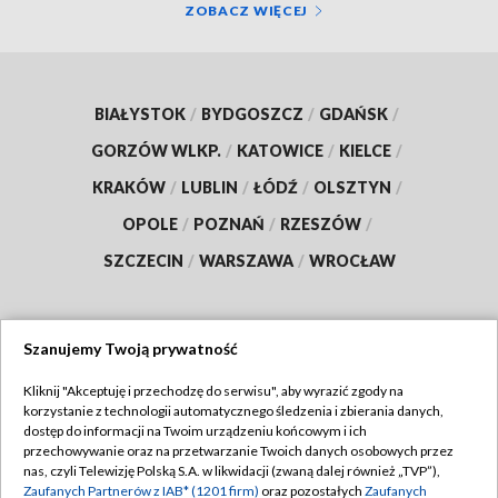
ZOBACZ WIĘCEJ
BIAŁYSTOK
/
BYDGOSZCZ
/
GDAŃSK
/
GORZÓW WLKP.
/
KATOWICE
/
KIELCE
/
KRAKÓW
/
LUBLIN
/
ŁÓDŹ
/
OLSZTYN
/
OPOLE
/
POZNAŃ
/
RZESZÓW
/
SZCZECIN
/
WARSZAWA
/
WROCŁAW
Szanujemy Twoją prywatność
Dołącz do nas:
Kliknij "Akceptuję i przechodzę do serwisu", aby wyrazić zgody na
korzystanie z technologii automatycznego śledzenia i zbierania danych,
TVP
dostęp do informacji na Twoim urządzeniu końcowym i ich
Abonament TVP
przechowywanie oraz na przetwarzanie Twoich danych osobowych przez
Regulamin TVP
nas, czyli Telewizję Polską S.A. w likwidacji (zwaną dalej również „TVP”),
Emisja w TVP
Zaufanych Partnerów z IAB* (1201 firm)
oraz pozostałych
Zaufanych
Polityka prywatności