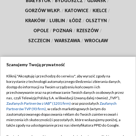
BIAŁYSTOK
/
BYDGOSZCZ
/
GDAŃSK
/
GORZÓW WLKP.
/
KATOWICE
/
KIELCE
/
KRAKÓW
/
LUBLIN
/
ŁÓDŹ
/
OLSZTYN
/
OPOLE
/
POZNAŃ
/
RZESZÓW
/
SZCZECIN
/
WARSZAWA
/
WROCŁAW
Szanujemy Twoją prywatność
Dołącz do nas:
Kliknij "Akceptuję i przechodzę do serwisu", aby wyrazić zgody na
korzystanie z technologii automatycznego śledzenia i zbierania danych,
TVP
dostęp do informacji na Twoim urządzeniu końcowym i ich
Abonament TVP
przechowywanie oraz na przetwarzanie Twoich danych osobowych przez
Regulamin TVP
nas, czyli Telewizję Polską S.A. w likwidacji (zwaną dalej również „TVP”),
Emisja w TVP
Zaufanych Partnerów z IAB* (1201 firm)
oraz pozostałych
Zaufanych
Polityka prywatności
Partnerów TVP (93 firm)
, w celach marketingowych (w tym do
Centrum informacji TVP
Moje zgody
zautomatyzowanego dopasowania reklam do Twoich zainteresowań i
mierzenia ich skuteczności) i pozostałych, które wskazujemy poniżej, a
Naziemna Telewizja Cyfrowa
Pomoc
także zgody na udostępnianie przez nas identyfikatora PPID do Google.
Sklep TVP
Biuro reklamy