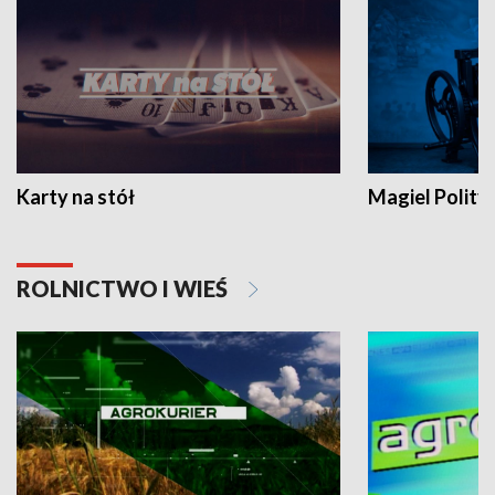
Karty na stół
Magiel Polity
ROLNICTWO I WIEŚ