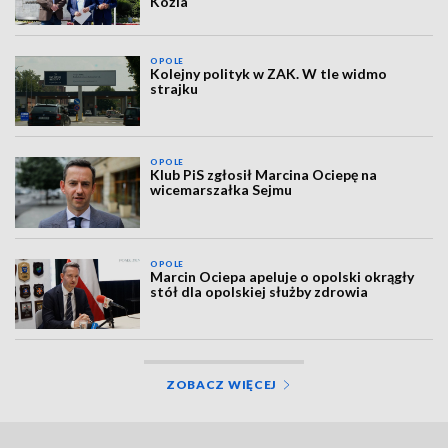
Koźla
OPOLE
Kolejny polityk w ZAK. W tle widmo
strajku
OPOLE
Klub PiS zgłosił Marcina Ociepę na
wicemarszałka Sejmu
OPOLE
Marcin Ociepa apeluje o opolski okrągły
stół dla opolskiej służby zdrowia
ZOBACZ WIĘCEJ