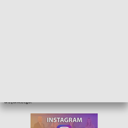
Mieszkania OTBS pod lupą śledczych. Badają czy mogło dojść do przestępstwa
Ruszyło śledztwo w sprawie mieszkań Opolskiego TBS-u,
które zarezerwował dla siebie prezydent Arkadiusz
Wiśniewski. Postępowanie powadzi Prokuratura Okręgowa
w Świdnicy. Śledztwo toczy się w sprawie przestępstwa
urzędniczego.