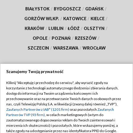
BIAŁYSTOK
/
BYDGOSZCZ
/
GDAŃSK
/
GORZÓW WLKP.
/
KATOWICE
/
KIELCE
/
KRAKÓW
/
LUBLIN
/
ŁÓDŹ
/
OLSZTYN
/
OPOLE
/
POZNAŃ
/
RZESZÓW
/
SZCZECIN
/
WARSZAWA
/
WROCŁAW
Szanujemy Twoją prywatność
Dołącz do nas:
Kliknij "Akceptuję i przechodzę do serwisu", aby wyrazić zgody na
korzystanie z technologii automatycznego śledzenia i zbierania danych,
TVP
dostęp do informacji na Twoim urządzeniu końcowym i ich
Abonament TVP
przechowywanie oraz na przetwarzanie Twoich danych osobowych przez
Regulamin TVP
nas, czyli Telewizję Polską S.A. w likwidacji (zwaną dalej również „TVP”),
Emisja w TVP
Zaufanych Partnerów z IAB* (1201 firm)
oraz pozostałych
Zaufanych
Polityka prywatności
Partnerów TVP (93 firm)
, w celach marketingowych (w tym do
Centrum informacji TVP
Moje zgody
zautomatyzowanego dopasowania reklam do Twoich zainteresowań i
mierzenia ich skuteczności) i pozostałych, które wskazujemy poniżej, a
Naziemna Telewizja Cyfrowa
Pomoc
także zgody na udostępnianie przez nas identyfikatora PPID do Google.