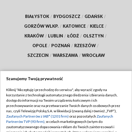
BIAŁYSTOK
/
BYDGOSZCZ
/
GDAŃSK
/
GORZÓW WLKP.
/
KATOWICE
/
KIELCE
/
KRAKÓW
/
LUBLIN
/
ŁÓDŹ
/
OLSZTYN
/
OPOLE
/
POZNAŃ
/
RZESZÓW
/
SZCZECIN
/
WARSZAWA
/
WROCŁAW
Szanujemy Twoją prywatność
Dołącz do nas:
Kliknij "Akceptuję i przechodzę do serwisu", aby wyrazić zgody na
korzystanie z technologii automatycznego śledzenia i zbierania danych,
TVP
dostęp do informacji na Twoim urządzeniu końcowym i ich
Abonament TVP
przechowywanie oraz na przetwarzanie Twoich danych osobowych przez
Regulamin TVP
nas, czyli Telewizję Polską S.A. w likwidacji (zwaną dalej również „TVP”),
Emisja w TVP
Zaufanych Partnerów z IAB* (1201 firm)
Polityka prywatności
oraz pozostałych
Zaufanych
Partnerów TVP (93 firm)
, w celach marketingowych (w tym do
Centrum informacji TVP
Moje zgody
zautomatyzowanego dopasowania reklam do Twoich zainteresowań i