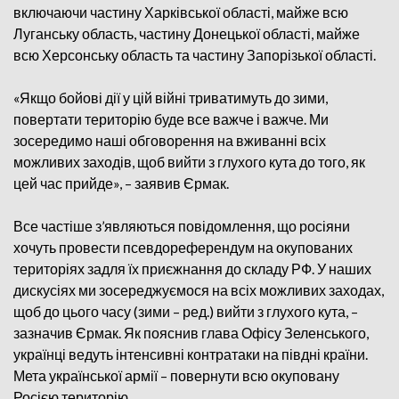
включаючи частину Харківської області, майже всю
Луганську область, частину Донецької області, майже
всю Херсонську область та частину Запорізької області.
«Якщо бойові дії у цій війні триватимуть до зими,
повертати територію буде все важче і важче. Ми
зосередимо наші обговорення на вживанні всіх
можливих заходів, щоб вийти з глухого кута до того, як
цей час прийде», – заявив Єрмак.
Все частіше з’являються повідомлення, що росіяни
хочуть провести псевдореферендум на окупованих
територіях задля їх приєжнання до складу РФ. У наших
дискусіях ми зосереджуємося на всіх можливих заходах,
щоб до цього часу (зими – ред.) вийти з глухого кута, –
зазначив Єрмак. Як пояснив глава Офісу Зеленського,
українці ведуть інтенсивні контратаки на півдні країни.
Мета української армії – повернути всю окуповану
Росією територію.