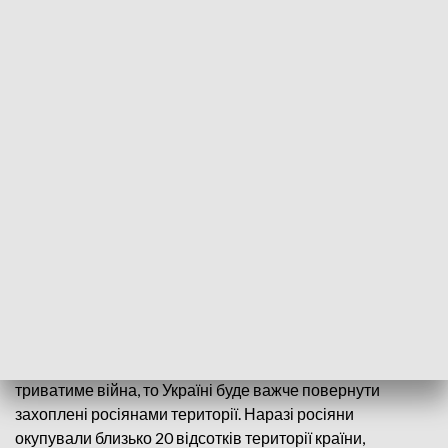
fot. MARCUS YAM / LOS ANGELES TIMES; PAP/Maciej Zieliński
В інтерв'ю японській телекомпанії NHK Андрій
Єрмак заявив, що війну з РФ необхідно
закінчити до зими, оскільки взимку повертати
території буде складніше.
За словами Єрмака затяжний конфлікт піде на користь
російським військам. Як він попередив, що довше
триватиме війна, то Україні буде важче повернути
захоплені росіянами території. Наразі росіяни
окупували близько 20 відсотків території країни,