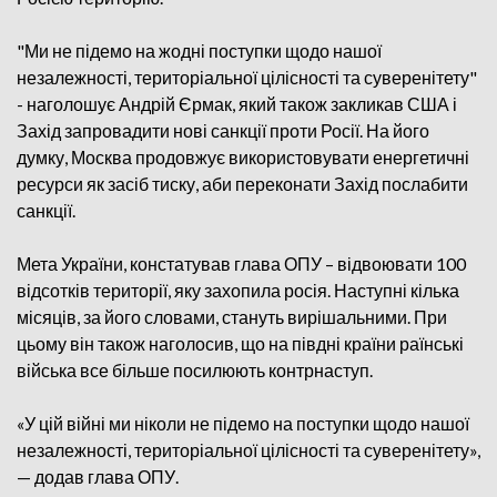
"Ми не підемо на жодні поступки щодо нашої
незалежності, територіальної цілісності та суверенітету"
- наголошує Андрій Єрмак, який також закликав США і
Захід запровадити нові санкції проти Росії. На його
думку, Москва продовжує використовувати енергетичні
ресурси як засіб тиску, аби переконати Захід послабити
санкції.
Мета України, констатував глава ОПУ – відвоювати 100
відсотків території, яку захопила росія. Наступні кілька
місяців, за його словами, стануть вирішальними. При
цьому він також наголосив, що на півдні країни раїнські
війська все більше посилюють контрнаступ.
«У цій війні ми ніколи не підемо на поступки щодо нашої
незалежності, територіальної цілісності та суверенітету»,
— додав глава ОПУ.