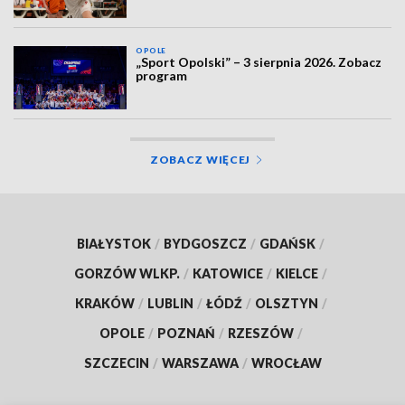
OPOLE
„Sport Opolski” – 3 sierpnia 2026. Zobacz
program
ZOBACZ WIĘCEJ
BIAŁYSTOK
/
BYDGOSZCZ
/
GDAŃSK
/
GORZÓW WLKP.
/
KATOWICE
/
KIELCE
/
KRAKÓW
/
LUBLIN
/
ŁÓDŹ
/
OLSZTYN
/
OPOLE
/
POZNAŃ
/
RZESZÓW
/
SZCZECIN
/
WARSZAWA
/
WROCŁAW