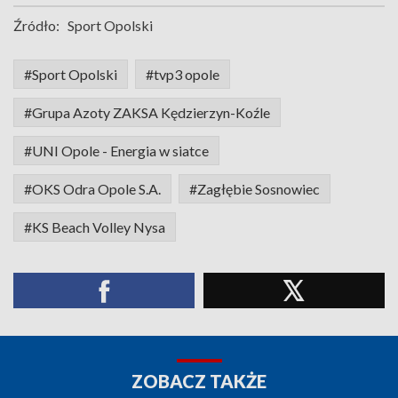
Źródło:
Sport Opolski
#Sport Opolski
#tvp3 opole
#Grupa Azoty ZAKSA Kędzierzyn-Koźle
#UNI Opole - Energia w siatce
#OKS Odra Opole S.A.
#Zagłębie Sosnowiec
#KS Beach Volley Nysa
ZOBACZ TAKŻE