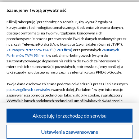
Szanujemy Twoją prywatność
Dołącz do nas:
Kliknij "Akceptuję i przechodzę do serwisu", aby wyrazić zgody na
korzystanie z technologii automatycznego śledzenia i zbierania danych,
TVP
dostęp do informacji na Twoim urządzeniu końcowym i ich
Abonament TVP
przechowywanie oraz na przetwarzanie Twoich danych osobowych przez
Regulamin TVP
nas, czyli Telewizję Polską S.A. w likwidacji (zwaną dalej również „TVP”),
Emisja w TVP
Zaufanych Partnerów z IAB* (1201 firm)
oraz pozostałych
Zaufanych
Polityka prywatności
Partnerów TVP (93 firm)
, w celach marketingowych (w tym do
Centrum informacji TVP
Moje zgody
zautomatyzowanego dopasowania reklam do Twoich zainteresowań i
mierzenia ich skuteczności) i pozostałych, które wskazujemy poniżej, a
Naziemna Telewizja Cyfrowa
Pomoc
także zgody na udostępnianie przez nas identyfikatora PPID do Google.
Sklep TVP
Biuro reklamy
Twoje dane osobowe zbierane podczas odwiedzania przez Ciebie naszych
Rada Programowa
poszczególnych serwisów
zwanych dalej „Portalem”, w tym informacje
Kontakt
zapisywane za pomocą technologii takich jak: pliki cookie, sygnalizatory
System NOS
WWW lub innych podobnych technologii umożliwiających świadczenie
dopasowanych i bezpiecznych usług, personalizację treści oraz reklam,
Informacje o nadawcy
Kanały
udostępnianie funkcji mediów społecznościowych oraz analizowanie
Akceptuję i przechodzę do serwisu
ruchu w Internecie.
Program dla prasy
©2026 Telewizja Polska S.A. w likwidacji
Biuro Reklamy
Twoje dane osobowe zbierane podczas odwiedzania przez Ciebie
Ustawienia zaawansowane
poszczególnych serwisów
na Portalu, takie jak adresy IP, identyfikatory
Ogłoszenie przetargowe