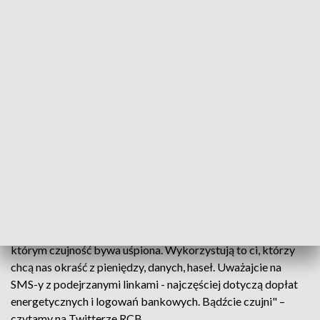
fot.archiwum
Przed oszustami próbującymi wyłudzić pieniądze, dane
oraz hasła ostrzega Rządowe Centrum Bezpieczeństwa.
"Oszuści nie mają wakacji. Letni wypoczynek to czas, w
którym czujność bywa uśpiona. Wykorzystują to ci, którzy
chcą nas okraść z pieniędzy, danych, haseł. Uważajcie na
SMS-y z podejrzanymi linkami - najczęściej dotyczą dopłat
energetycznych i logowań bankowych. Bądźcie czujni" –
czytamy na Twitterze RCB.