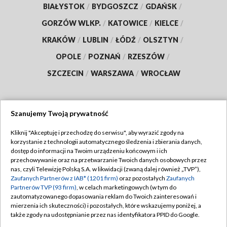
BIAŁYSTOK
/
BYDGOSZCZ
/
GDAŃSK
/
GORZÓW WLKP.
/
KATOWICE
/
KIELCE
/
KRAKÓW
/
LUBLIN
/
ŁÓDŹ
/
OLSZTYN
/
OPOLE
/
POZNAŃ
/
RZESZÓW
/
SZCZECIN
/
WARSZAWA
/
WROCŁAW
Szanujemy Twoją prywatność
Dołącz do nas:
Kliknij "Akceptuję i przechodzę do serwisu", aby wyrazić zgody na
korzystanie z technologii automatycznego śledzenia i zbierania danych,
TVP
dostęp do informacji na Twoim urządzeniu końcowym i ich
Abonament TVP
przechowywanie oraz na przetwarzanie Twoich danych osobowych przez
Regulamin TVP
nas, czyli Telewizję Polską S.A. w likwidacji (zwaną dalej również „TVP”),
Emisja w TVP
Polityka prywatności
Zaufanych Partnerów z IAB* (1201 firm)
oraz pozostałych
Zaufanych
Partnerów TVP (93 firm)
, w celach marketingowych (w tym do
Centrum informacji TVP
Moje zgody
zautomatyzowanego dopasowania reklam do Twoich zainteresowań i
mierzenia ich skuteczności) i pozostałych, które wskazujemy poniżej, a
Naziemna Telewizja Cyfrowa
Pomoc
także zgody na udostępnianie przez nas identyfikatora PPID do Google.
Sklep TVP