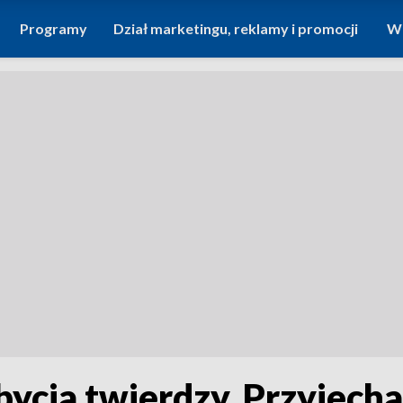
Programy
Dział marketingu, reklamy i promocji
Wi
ycia twierdzy. Przyjecha