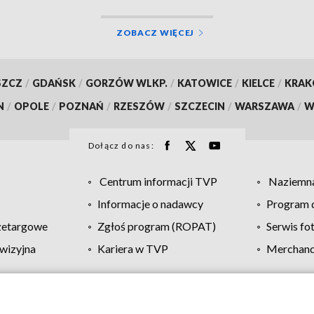
ZOBACZ WIĘCEJ
SZCZ
/
GDAŃSK
/
GORZÓW WLKP.
/
KATOWICE
/
KIELCE
/
KRA
N
/
OPOLE
/
POZNAŃ
/
RZESZÓW
/
SZCZECIN
/
WARSZAWA
/
W
Dołącz do nas:
Centrum informacji TVP
Naziemna
Informacje o nadawcy
Program d
zetargowe
Zgłoś program (ROPAT)
Serwis fo
wizyjna
Kariera w TVP
Merchandi