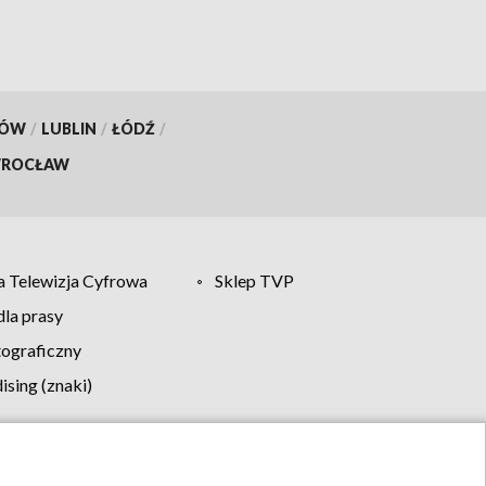
KÓW
/
LUBLIN
/
ŁÓDŹ
/
ROCŁAW
 Telewizja Cyfrowa
Sklep TVP
la prasy
tograficzny
sing (znaki)