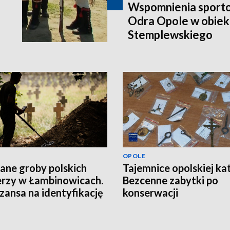
Wspomnienia sporto
Odra Opole w obiek
Stemplewskiego
OPOLE
ane groby polskich
Tajemnice opolskiej ka
erzy w Łambinowicach.
Bezcenne zabytki po
szansa na identyfikację
konserwacji