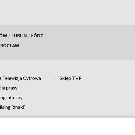
KÓW
/
LUBLIN
/
ŁÓDŹ
/
ROCŁAW
 Telewizja Cyfrowa
Sklep TVP
la prasy
tograficzny
sing (znaki)