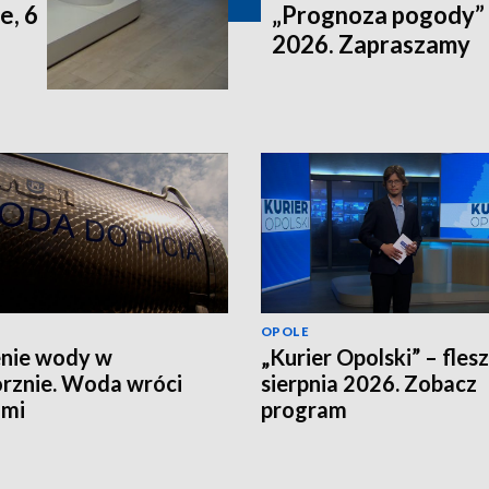
e, 6
„Prognoza pogody” n
2026. Zapraszamy
OPOLE
nie wody w
„Kurier Opolski” – flesz
rznie. Woda wróci
sierpnia 2026. Zobacz
ami
program