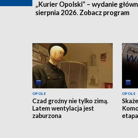
„Kurier Opolski” – wydanie główn
sierpnia 2026. Zobacz program
OPOLE
OPOLE
Czad groźny nie tylko zimą.
Skaże
Latem wentylacja jest
Komo
zaburzona
etap