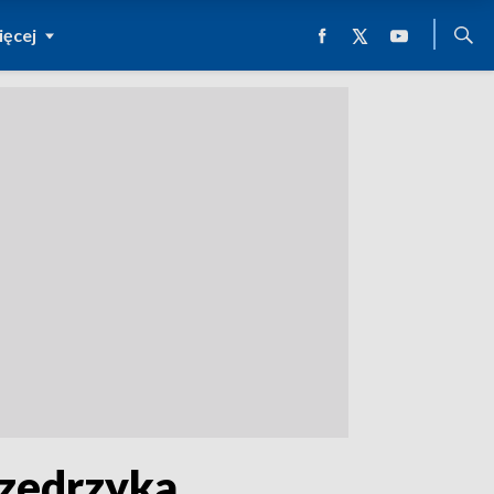
ęcej
czedrzyka