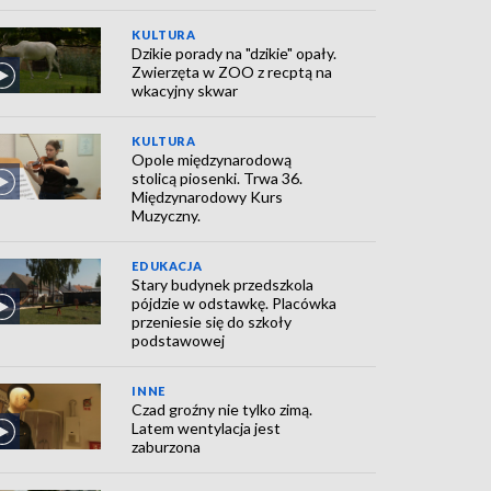
KULTURA
Dzikie porady na "dzikie" opały.
Zwierzęta w ZOO z recptą na
wkacyjny skwar
KULTURA
Opole międzynarodową
stolicą piosenki. Trwa 36.
Międzynarodowy Kurs
Muzyczny.
EDUKACJA
Stary budynek przedszkola
pójdzie w odstawkę. Placówka
przeniesie się do szkoły
podstawowej
INNE
Czad groźny nie tylko zimą.
Latem wentylacja jest
zaburzona