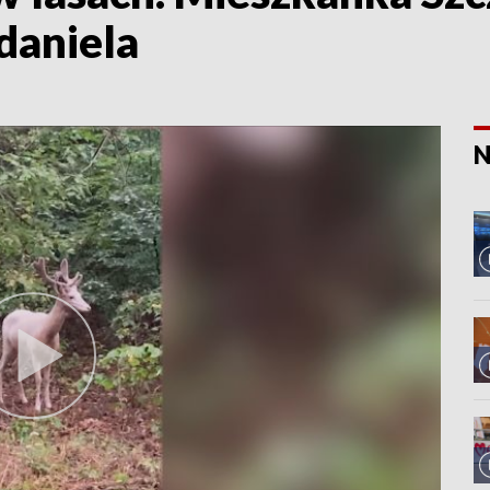
daniela
N