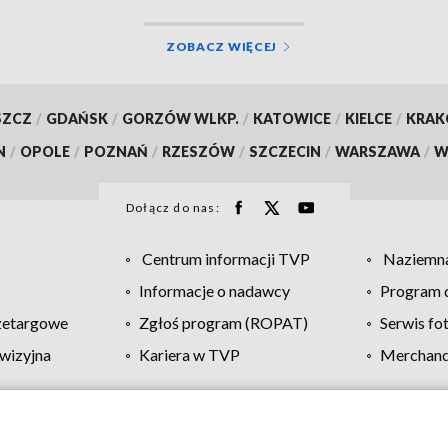
ZOBACZ WIĘCEJ
SZCZ
/
GDAŃSK
/
GORZÓW WLKP.
/
KATOWICE
/
KIELCE
/
KRA
N
/
OPOLE
/
POZNAŃ
/
RZESZÓW
/
SZCZECIN
/
WARSZAWA
/
W
Dołącz do nas:
Centrum informacji TVP
Naziemna
Informacje o nadawcy
Program d
zetargowe
Zgłoś program (ROPAT)
Serwis fo
wizyjna
Kariera w TVP
Merchandi