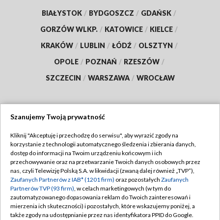
BIAŁYSTOK
/
BYDGOSZCZ
/
GDAŃSK
/
GORZÓW WLKP.
/
KATOWICE
/
KIELCE
/
KRAKÓW
/
LUBLIN
/
ŁÓDŹ
/
OLSZTYN
/
OPOLE
/
POZNAŃ
/
RZESZÓW
/
SZCZECIN
/
WARSZAWA
/
WROCŁAW
Szanujemy Twoją prywatność
Dołącz do nas:
Kliknij "Akceptuję i przechodzę do serwisu", aby wyrazić zgody na
korzystanie z technologii automatycznego śledzenia i zbierania danych,
TVP
dostęp do informacji na Twoim urządzeniu końcowym i ich
Abonament TVP
przechowywanie oraz na przetwarzanie Twoich danych osobowych przez
Regulamin TVP
nas, czyli Telewizję Polską S.A. w likwidacji (zwaną dalej również „TVP”),
Emisja w TVP
Zaufanych Partnerów z IAB* (1201 firm)
oraz pozostałych
Zaufanych
Polityka prywatności
Partnerów TVP (93 firm)
, w celach marketingowych (w tym do
Centrum informacji TVP
Moje zgody
zautomatyzowanego dopasowania reklam do Twoich zainteresowań i
mierzenia ich skuteczności) i pozostałych, które wskazujemy poniżej, a
Naziemna Telewizja Cyfrowa
Pomoc
także zgody na udostępnianie przez nas identyfikatora PPID do Google.