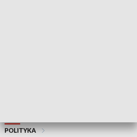
Wejściówka
Zakładka
MNIEJSZOŚCI
Schlesien Journal
POLITYKA