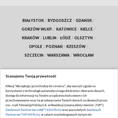
BIAŁYSTOK
/
BYDGOSZCZ
/
GDAŃSK
/
GORZÓW WLKP.
/
KATOWICE
/
KIELCE
/
KRAKÓW
/
LUBLIN
/
ŁÓDŹ
/
OLSZTYN
/
OPOLE
/
POZNAŃ
/
RZESZÓW
/
SZCZECIN
/
WARSZAWA
/
WROCŁAW
Szanujemy Twoją prywatność
Dołącz do nas:
Kliknij "Akceptuję i przechodzę do serwisu", aby wyrazić zgody na
korzystanie z technologii automatycznego śledzenia i zbierania danych,
TVP
dostęp do informacji na Twoim urządzeniu końcowym i ich
Abonament TVP
przechowywanie oraz na przetwarzanie Twoich danych osobowych przez
Regulamin TVP
nas, czyli Telewizję Polską S.A. w likwidacji (zwaną dalej również „TVP”),
Emisja w TVP
Polityka prywatności
Zaufanych Partnerów z IAB* (1201 firm)
oraz pozostałych
Zaufanych
Partnerów TVP (93 firm)
, w celach marketingowych (w tym do
Centrum informacji TVP