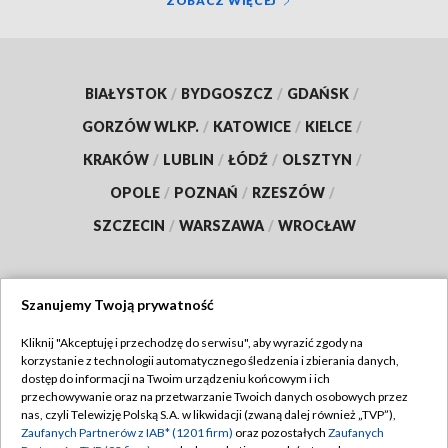
ZOBACZ WIĘCEJ
BIAŁYSTOK
/
BYDGOSZCZ
/
GDAŃSK
/
GORZÓW WLKP.
/
KATOWICE
/
KIELCE
/
KRAKÓW
/
LUBLIN
/
ŁÓDŹ
/
OLSZTYN
/
OPOLE
/
POZNAŃ
/
RZESZÓW
/
SZCZECIN
/
WARSZAWA
/
WROCŁAW
Szanujemy Twoją prywatność
Dołącz do nas:
Kliknij "Akceptuję i przechodzę do serwisu", aby wyrazić zgody na
korzystanie z technologii automatycznego śledzenia i zbierania danych,
TVP
dostęp do informacji na Twoim urządzeniu końcowym i ich
Abonament TVP
przechowywanie oraz na przetwarzanie Twoich danych osobowych przez
Regulamin TVP
nas, czyli Telewizję Polską S.A. w likwidacji (zwaną dalej również „TVP”),
Emisja w TVP
Zaufanych Partnerów z IAB* (1201 firm)
oraz pozostałych
Zaufanych
Polityka prywatności