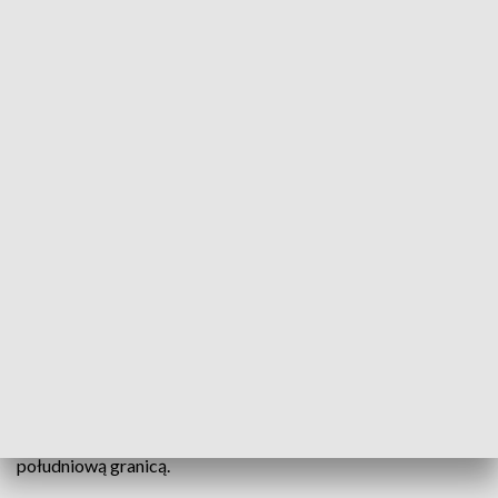
W Opolu otwarto Konsulat Honorowy Republiki Czeskiej. Na jego czele stanął
dr Artur Żurakowski
W Opolu otwarto dziś Konsulat Honorowy Republiki
Czeskiej. Placówka ma przede wszystkim, służyć pomocą
przebywającym w Polsce obywatelom Czech, ale konsul
Artur Żurakowski zapowiada też szereg działań na rzecz
zbliżenia naszych krajów i promocji Opolszczyzny za
południową granicą.