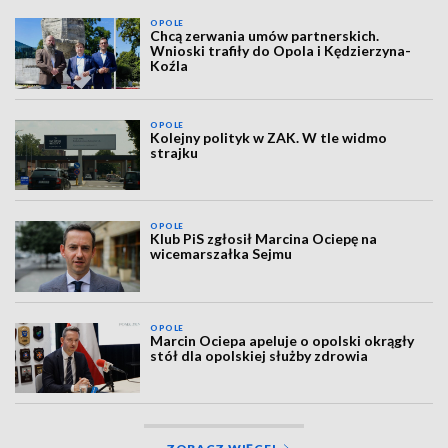
OPOLE
Chcą zerwania umów partnerskich.
Wnioski trafiły do Opola i Kędzierzyna-
Koźla
OPOLE
Kolejny polityk w ZAK. W tle widmo
strajku
OPOLE
Klub PiS zgłosił Marcina Ociepę na
wicemarszałka Sejmu
OPOLE
Marcin Ociepa apeluje o opolski okrągły
stół dla opolskiej służby zdrowia