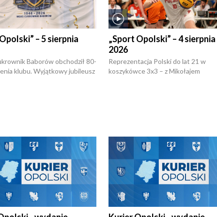
Opolski” – 5 sierpnia
„Sport Opolski” – 4 sierpnia
2026
rownik Baborów obchodził 80-
Reprezentacja Polski do lat 21 w
nienia klubu. Wyjątkowy jubileusz
koszykówce 3x3 – z Mikołajem
 na sportowo. W programie
Kowalczykiem z opolskiego AZS-u 
 turnieju eliminacyjnym
składzie - wygrała dwa z trzech tur
h Mistrzostw w siatkówce
w ramach Ligi Narodów. Rywalizacja
 amatorów w Opolu oraz o
odbyła się w węgierskim Szolnok.
lejarza Opole. Zapraszamy!