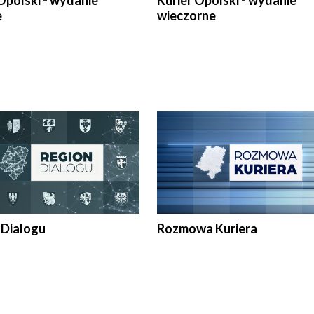
Opolski - wydanie
Kurier Opolski - wydanie
e
wieczorne
 Dialogu
Rozmowa Kuriera