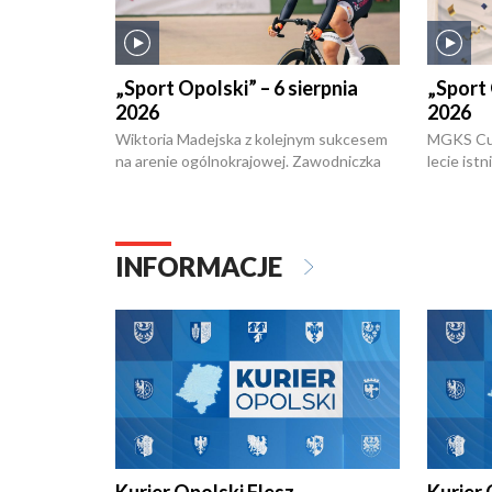
„Sport Opolski” – 6 sierpnia
„Sport 
2026
2026
Wiktoria Madejska z kolejnym sukcesem
MGKS Cuk
na arenie ogólnokrajowej. Zawodniczka
lecie ist
Klubu Kolarskiego Ziemia Brzeska
odbył się
została podwójna Mistrzynią Polski
również o
Juniorów Młodszych w kolarstwie
Otwartyc
torowym.
plażowej
INFORMACJE
meczu Ko