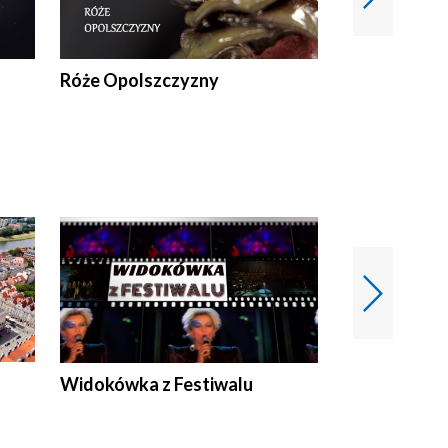
Róże Opolszczyzny
Czas report
Widokówka z Festiwalu
Strefa Kultu