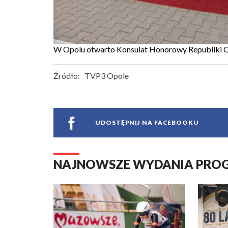
W Opolu otwarto Konsulat Honorowy Republiki Cze
Źródło:
TVP3 Opole
UDOSTĘPNIJ NA FACEBOOKU
NAJNOWSZE WYDANIA PR