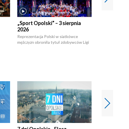
„Sport Opolski” – 3 sierpnia
„Sport Opolsk
2026
Reprezentacja P
mężczyzn w półfi
Reprezentacja Polski w siatkówce
meczu ćwierćfin
mężczyzn obroniła tytuł zdobywców Ligi
Biało-Czerwoni p
w
Narodów. W finale pokonali Amerykanów
Ningbo Ukraińcó
niejów
po tie-breaku. W meczu nie zabrakło
opolskich wątków.