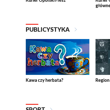
Kurier Opolski Flesz
Kurier 
główn
PUBLICYSTYKA
Kawa czy herbata?
Region
SPORT