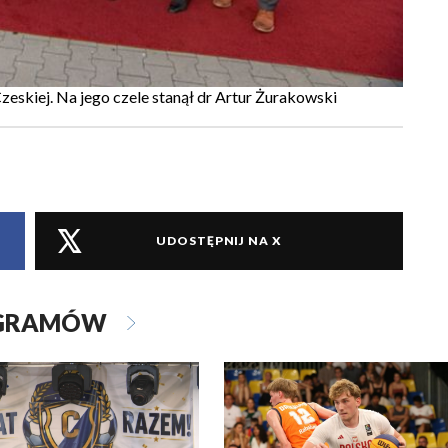
skiej. Na jego czele stanął dr Artur Żurakowski
UDOSTĘPNIJ NA X
OGRAMÓW