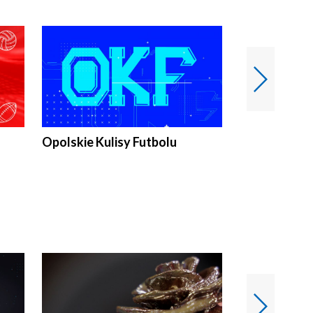
Opolskie Kulisy Futbolu
Złote chwile
sportu