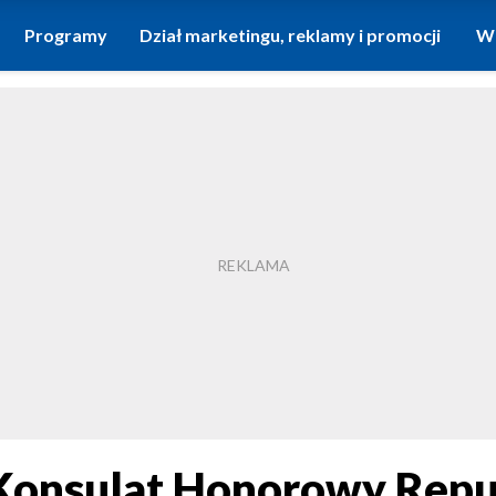
Programy
Dział marketingu, reklamy i promocji
Wi
onsulat Honorowy Republ