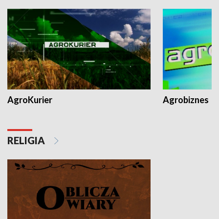
AgroKurier
Agrobiznes
RELIGIA