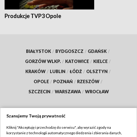
Produkcje TVP3 Opole
BIAŁYSTOK
/
BYDGOSZCZ
/
GDAŃSK
/
GORZÓW WLKP.
/
KATOWICE
/
KIELCE
/
KRAKÓW
/
LUBLIN
/
ŁÓDŹ
/
OLSZTYN
/
OPOLE
/
POZNAŃ
/
RZESZÓW
/
SZCZECIN
/
WARSZAWA
/
WROCŁAW
Szanujemy Twoją prywatność
Dołącz do nas:
Kliknij "Akceptuję i przechodzę do serwisu", aby wyrazić zgody na
korzystanie z technologii automatycznego śledzenia i zbierania danych,
TVP