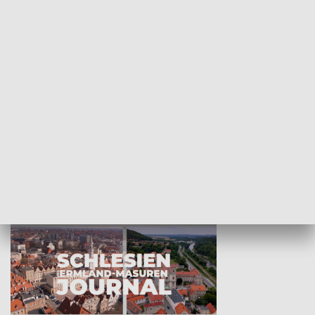
Wejściówka
Zakładka
MNIEJSZOŚCI