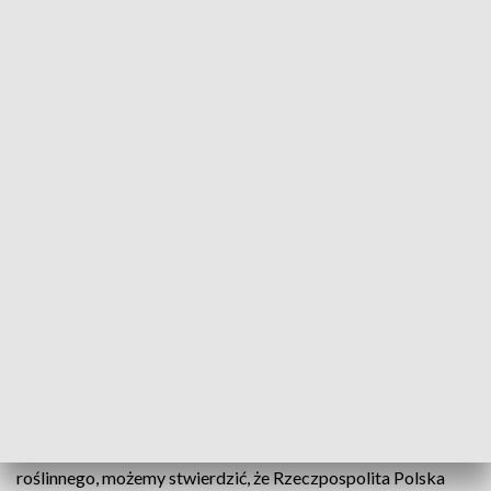
(fot. Shutterstock/andriano.cz, zdjęcie ilustracyjne)
Polska jest krajem wolnym od upraw GMO -
poinformowała Państwowa Inspekcja Ochrony
Roślin i Nasiennictwa. Dodano, że w ciągu ostatnich
czterech lat przeprowadzono blisko 10 tysięcy
kontroli upraw.
- Po czterech latach wykonywania zadania, kiedy to
Inspekcja przeprowadziła blisko 10 tysięcy kontroli upraw i
przebadała w laboratorium tyle samo prób materiału
roślinnego, możemy stwierdzić, że Rzeczpospolita Polska