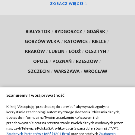
ZOBACZ WIĘCEJ
BIAŁYSTOK
/
BYDGOSZCZ
/
GDAŃSK
/
GORZÓW WLKP.
/
KATOWICE
/
KIELCE
/
KRAKÓW
/
LUBLIN
/
ŁÓDŹ
/
OLSZTYN
/
OPOLE
/
POZNAŃ
/
RZESZÓW
/
SZCZECIN
/
WARSZAWA
/
WROCŁAW
Szanujemy Twoją prywatność
Dołącz do nas:
Kliknij "Akceptuję i przechodzę do serwisu", aby wyrazić zgody na
korzystanie z technologii automatycznego śledzenia i zbierania danych,
TVP
dostęp do informacji na Twoim urządzeniu końcowym i ich
Abonament TVP
przechowywanie oraz na przetwarzanie Twoich danych osobowych przez
Regulamin TVP
nas, czyli Telewizję Polską S.A. w likwidacji (zwaną dalej również „TVP”),
Emisja w TVP
Polityka prywatności
Zaufanych Partnerów z IAB* (1201 firm)
oraz pozostałych
Zaufanych