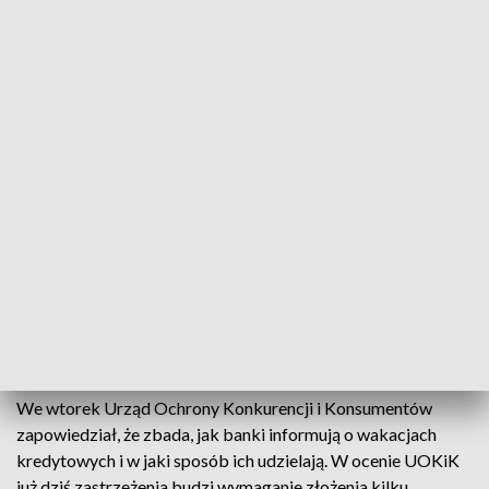
każdym z kwartałów. Będzie można złożyć wniosek o
zawieszenie spłaty kredytu w formie papierowej albo
elektronicznej, w tym za pośrednictwem systemu
bankowości elektronicznej.
Aby skorzystać z wakacji kredytowych w sierpniu należy
złożyć wniosek przed datą spłaty sierpniowej raty.
- Każdy klient ma inny termin zapadalności kredytu, mamy do
czynienia być może z setkami tysięcy wniosków i dobrze jest
zajrzeć na stronę banku, być może zadzwonić na infolinię, by
dopytać o to, jaka jest formuła przyjęta w danym banku -
poinformował rzecznik Związku Banków Polskich
Przemysław Barbrich.
We wtorek Urząd Ochrony Konkurencji i Konsumentów
zapowiedział, że zbada, jak banki informują o wakacjach
kredytowych i w jaki sposób ich udzielają. W ocenie UOKiK
już dziś zastrzeżenia budzi wymaganie złożenia kilku