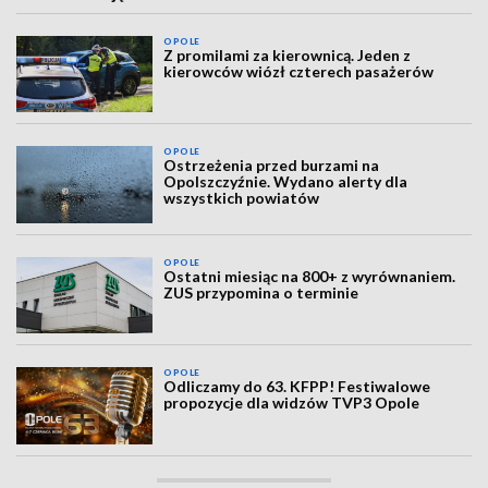
OPOLE
Z promilami za kierownicą. Jeden z
kierowców wiózł czterech pasażerów
OPOLE
Ostrzeżenia przed burzami na
Opolszczyźnie. Wydano alerty dla
wszystkich powiatów
OPOLE
Ostatni miesiąc na 800+ z wyrównaniem.
ZUS przypomina o terminie
OPOLE
Odliczamy do 63. KFPP! Festiwalowe
propozycje dla widzów TVP3 Opole