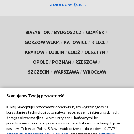
ZOBACZ WIĘCEJ
BIAŁYSTOK
/
BYDGOSZCZ
/
GDAŃSK
/
GORZÓW WLKP.
/
KATOWICE
/
KIELCE
/
KRAKÓW
/
LUBLIN
/
ŁÓDŹ
/
OLSZTYN
/
OPOLE
/
POZNAŃ
/
RZESZÓW
/
SZCZECIN
/
WARSZAWA
/
WROCŁAW
Szanujemy Twoją prywatność
Dołącz do nas:
Kliknij "Akceptuję i przechodzę do serwisu", aby wyrazić zgody na
korzystanie z technologii automatycznego śledzenia i zbierania danych,
TVP
dostęp do informacji na Twoim urządzeniu końcowym i ich
Abonament TVP
przechowywanie oraz na przetwarzanie Twoich danych osobowych przez
Regulamin TVP
nas, czyli Telewizję Polską S.A. w likwidacji (zwaną dalej również „TVP”),
Emisja w TVP
Zaufanych Partnerów z IAB* (1201 firm)
oraz pozostałych
Zaufanych