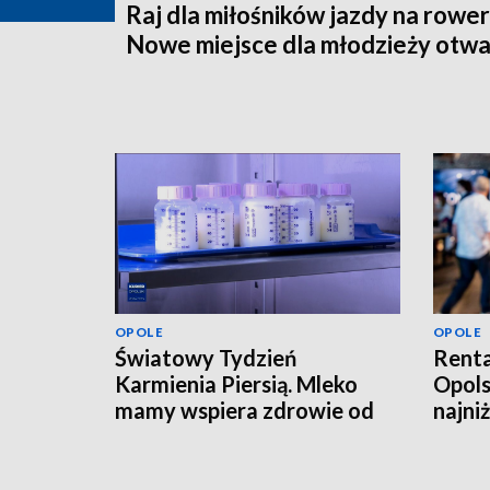
Raj dla miłośników jazdy na rower
Nowe miejsce dla młodzieży otwa
OPOLE
OPOLE
Światowy Tydzień
Renta
Karmienia Piersią. Mleko
Opols
mamy wspiera zdrowie od
najni
pierwszych dni życia
tysią