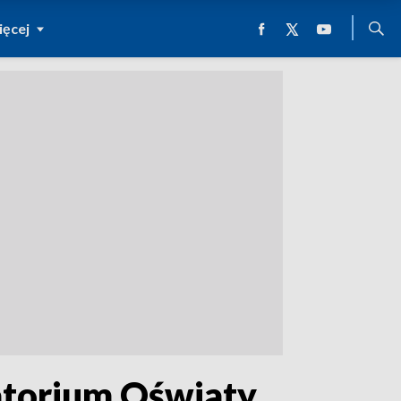
ęcej
atorium Oświaty