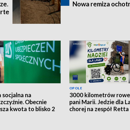
ze.
Nowa remiza ochot
rte
OPOLE
 socjalna na
3000 kilometrów row
zczyźnie. Obecnie
pani Marii. Jedzie dla L
ższa kwota to blisko 2
chorej na zespół Retta
ce złotych