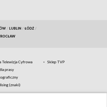
KÓW
/
LUBLIN
/
ŁÓDŹ
/
ROCŁAW
 Telewizja Cyfrowa
Sklep TVP
la prasy
tograficzny
sing (znaki)