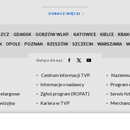
ZOBACZ WIĘCEJ
SZCZ
/
GDAŃSK
/
GORZÓW WLKP.
/
KATOWICE
/
KIELCE
/
KRA
N
/
OPOLE
/
POZNAŃ
/
RZESZÓW
/
SZCZECIN
/
WARSZAWA
/
W
Dołącz do nas:
Centrum informacji TVP
Naziemna
Informacje o nadawcy
Program d
zetargowe
Zgłoś program (ROPAT)
Serwis fo
wizyjna
Kariera w TVP
Merchandi