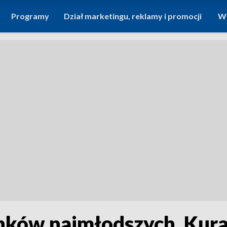
Programy
Dział marketingu, reklamy i promocji
Wi
nków najmłodszych. Kur