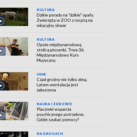
KULTURA
Dzikie porady na "dzikie" opały.
Zwierzęta w ZOO z recptą na
wkacyjny skwar
KULTURA
Opole międzynarodową
stolicą piosenki. Trwa 36.
Międzynarodowy Kurs
Muzyczny.
INNE
Czad groźny nie tylko zimą.
Latem wentylacja jest
zaburzona
NAUKA I ZDROWIE
Placówki wsparcia
psychicznego potrzebne.
Gdzie szukać pomocy?
NA DROGACH