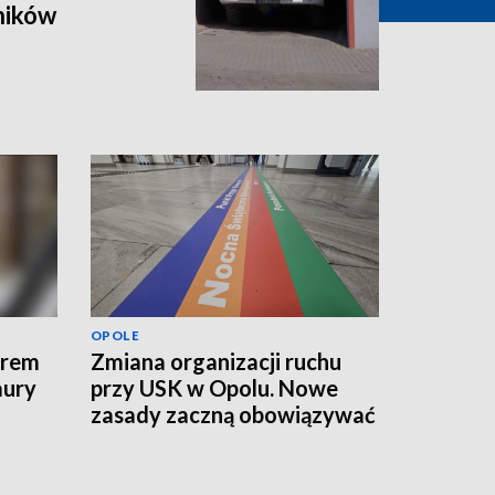
ników
OPOLE
erem
Zmiana organizacji ruchu
aury
przy USK w Opolu. Nowe
zasady zaczną obowiązywać
od jutra