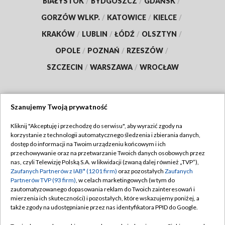
BIAŁYSTOK
/
BYDGOSZCZ
/
GDAŃSK
/
GORZÓW WLKP.
/
KATOWICE
/
KIELCE
/
KRAKÓW
/
LUBLIN
/
ŁÓDŹ
/
OLSZTYN
/
OPOLE
/
POZNAŃ
/
RZESZÓW
/
SZCZECIN
/
WARSZAWA
/
WROCŁAW
Szanujemy Twoją prywatność
Dołącz do nas:
Kliknij "Akceptuję i przechodzę do serwisu", aby wyrazić zgody na
korzystanie z technologii automatycznego śledzenia i zbierania danych,
TVP
dostęp do informacji na Twoim urządzeniu końcowym i ich
Abonament TVP
przechowywanie oraz na przetwarzanie Twoich danych osobowych przez
Regulamin TVP
nas, czyli Telewizję Polską S.A. w likwidacji (zwaną dalej również „TVP”),
Emisja w TVP
Zaufanych Partnerów z IAB* (1201 firm)
oraz pozostałych
Zaufanych
Polityka prywatności
Partnerów TVP (93 firm)
, w celach marketingowych (w tym do
Centrum informacji TVP
Moje zgody
zautomatyzowanego dopasowania reklam do Twoich zainteresowań i
mierzenia ich skuteczności) i pozostałych, które wskazujemy poniżej, a
Naziemna Telewizja Cyfrowa
Pomoc
także zgody na udostępnianie przez nas identyfikatora PPID do Google.
Sklep TVP
Biuro reklamy