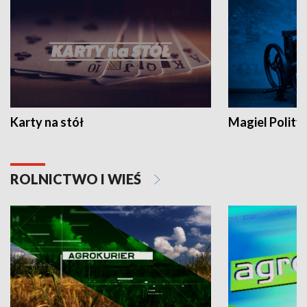
Karty na stół
Magiel Polity
ROLNICTWO I WIEŚ