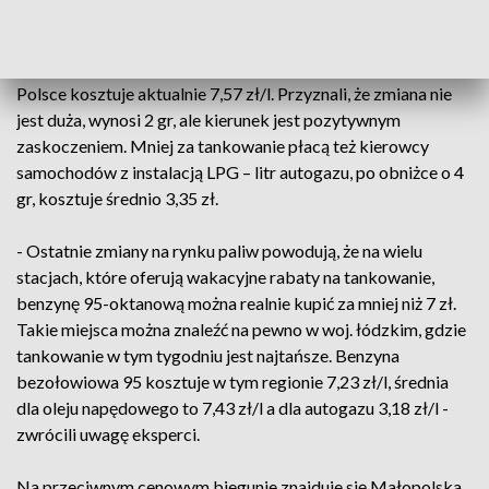
Zwrócili jednocześnie uwagę, że w ostatnich dniach
niespodziewanie taniał też olej napędowy, który średnio w
Polsce kosztuje aktualnie 7,57 zł/l. Przyznali, że zmiana nie
jest duża, wynosi 2 gr, ale kierunek jest pozytywnym
zaskoczeniem. Mniej za tankowanie płacą też kierowcy
samochodów z instalacją LPG – litr autogazu, po obniżce o 4
gr, kosztuje średnio 3,35 zł.
- Ostatnie zmiany na rynku paliw powodują, że na wielu
stacjach, które oferują wakacyjne rabaty na tankowanie,
benzynę 95-oktanową można realnie kupić za mniej niż 7 zł.
Takie miejsca można znaleźć na pewno w woj. łódzkim, gdzie
tankowanie w tym tygodniu jest najtańsze. Benzyna
bezołowiowa 95 kosztuje w tym regionie 7,23 zł/l, średnia
dla oleju napędowego to 7,43 zł/l a dla autogazu 3,18 zł/l -
zwrócili uwagę eksperci.
Na przeciwnym cenowym biegunie znajduje się Małopolska