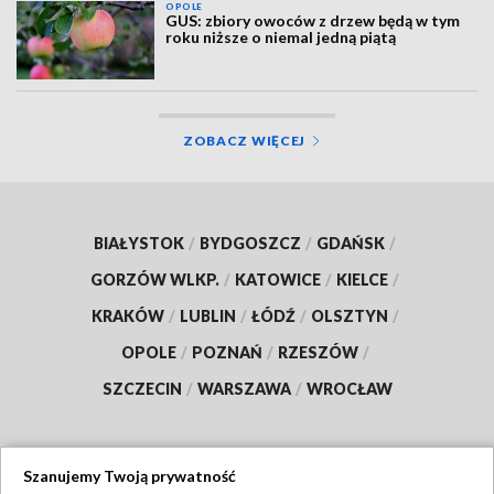
OPOLE
GUS: zbiory owoców z drzew będą w tym
roku niższe o niemal jedną piątą
ZOBACZ WIĘCEJ
BIAŁYSTOK
/
BYDGOSZCZ
/
GDAŃSK
/
GORZÓW WLKP.
/
KATOWICE
/
KIELCE
/
KRAKÓW
/
LUBLIN
/
ŁÓDŹ
/
OLSZTYN
/
OPOLE
/
POZNAŃ
/
RZESZÓW
/
SZCZECIN
/
WARSZAWA
/
WROCŁAW
Szanujemy Twoją prywatność
Dołącz do nas: