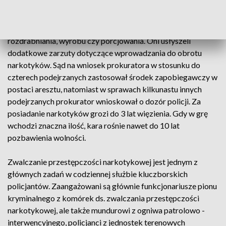
narkotyków, jednak w tym gronie są też tacy, którzy
posiadali znaczne ilości niedozwolonych substancji oraz
odpowiednie narzędzia i przedmioty służące do
rozdrabniania, wyrobu czy porcjowania. Oni usłyszeli
dodatkowe zarzuty dotyczące wprowadzania do obrotu
narkotyków. Sąd na wniosek prokuratora w stosunku do
czterech podejrzanych zastosował środek zapobiegawczy w
postaci aresztu, natomiast w sprawach kilkunastu innych
podejrzanych prokurator wnioskował o dozór policji. Za
posiadanie narkotyków grozi do 3 lat więzienia. Gdy w grę
wchodzi znaczna ilość, kara rośnie nawet do 10 lat
pozbawienia wolności.
Zwalczanie przestępczości narkotykowej jest jednym z
głównych zadań w codziennej służbie kluczborskich
policjantów. Zaangażowani są głównie funkcjonariusze pionu
kryminalnego z komórek ds. zwalczania przestępczości
narkotykowej, ale także mundurowi z ogniwa patrolowo -
interwencyjnego, policjanci z jednostek terenowych