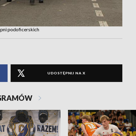
opni podoficerskich
UDOSTĘPNIJ NA X
OGRAMÓW