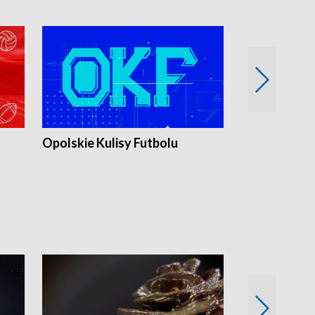
Opolskie Kulisy Futbolu
Złote chwile
sportu