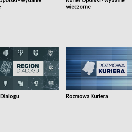
Opolski - wydanie
Kurier Opolski - wydanie
e
wieczorne
 Dialogu
Rozmowa Kuriera