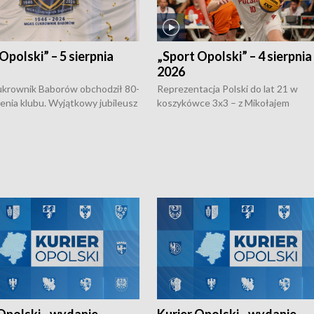
Opolski” – 5 sierpnia
„Sport Opolski” – 4 sierpnia
2026
rownik Baborów obchodził 80-
Reprezentacja Polski do lat 21 w
nienia klubu. Wyjątkowy jubileusz
koszykówce 3x3 – z Mikołajem
 na sportowo. W programie
Kowalczykiem z opolskiego AZS-u 
 turnieju eliminacyjnym
składzie - wygrała dwa z trzech tur
h Mistrzostw w siatkówce
w ramach Ligi Narodów. Rywalizacja
 amatorów w Opolu oraz o
odbyła się w węgierskim Szolnok.
lejarza Opole. Zapraszamy!