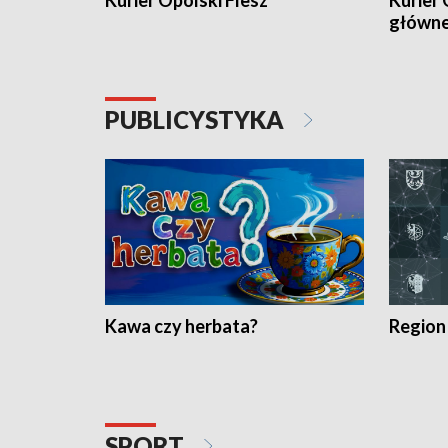
Kurier Opolski Flesz
Kurier 
główn
PUBLICYSTYKA
Kawa czy herbata?
Region
SPORT