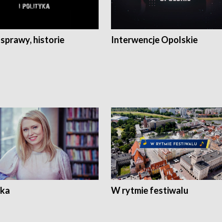
 sprawy, historie
Interwencje Opolskie
ka
W rytmie festiwalu