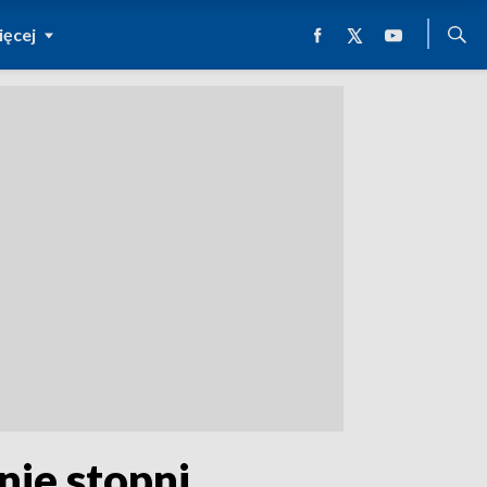
ęcej
nie stopni