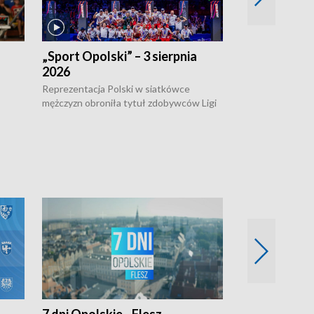
„Sport Opolski” – 3 sierpnia
„Sport Opolsk
2026
Reprezentacja P
mężczyzn w półfi
Reprezentacja Polski w siatkówce
meczu ćwierćfin
mężczyzn obroniła tytuł zdobywców Ligi
Biało-Czerwoni p
w
Narodów. W finale pokonali Amerykanów
Ningbo Ukraińcó
niejów
po tie-breaku. W meczu nie zabrakło
opolskich wątków.