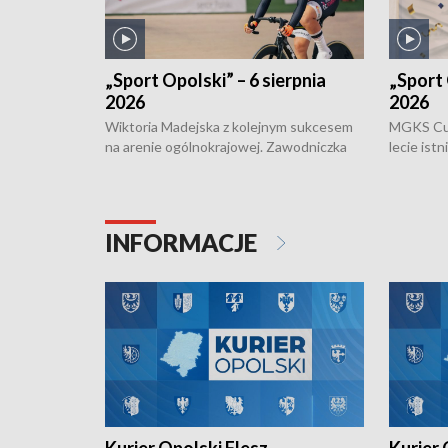
„Sport Opolski” – 6 sierpnia
„Sport 
2026
2026
Wiktoria Madejska z kolejnym sukcesem
MGKS Cuk
na arenie ogólnokrajowej. Zawodniczka
lecie ist
Klubu Kolarskiego Ziemia Brzeska
odbył się
została podwójna Mistrzynią Polski
również o
Juniorów Młodszych w kolarstwie
Otwartyc
torowym.
plażowej
INFORMACJE
meczu Ko