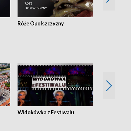
Róże Opolszczyzny
Czas report
Widokówka z Festiwalu
Strefa Kultu