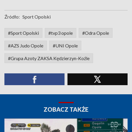
Źródło:
Sport Opolski
#Sport Opolski
#tvp3 opole
#Odra Opole
#AZS Judo Opole
#UNI Opole
#Grupa Azoty ZAKSA Kędzierzyn-Koźle
ZOBACZ TAKŻE