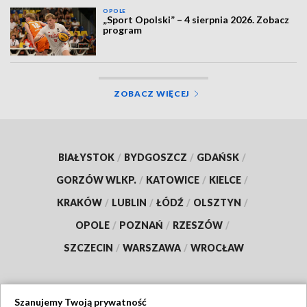
OPOLE
„Sport Opolski” – 4 sierpnia 2026. Zobacz
program
ZOBACZ WIĘCEJ
BIAŁYSTOK
/
BYDGOSZCZ
/
GDAŃSK
/
GORZÓW WLKP.
/
KATOWICE
/
KIELCE
/
KRAKÓW
/
LUBLIN
/
ŁÓDŹ
/
OLSZTYN
/
OPOLE
/
POZNAŃ
/
RZESZÓW
/
SZCZECIN
/
WARSZAWA
/
WROCŁAW
Szanujemy Twoją prywatność