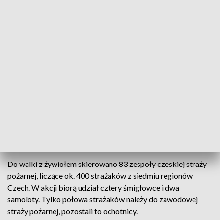
granicy Polski.
Czeski minister spraw wewnętrznych Vit Rakuszan
powiedział we wtorek w Hrzensku w Parku Narodowym
Czeska Szwajcaria, że na apel o pomoc w gaszeniu
trwającego tam od niedzieli pożaru lasu pozytywnie
odpowiedziały Polska, Słowacji i Włochy. Wśród
zadeklarowanej pomocy są śmigłowce gaśnicze mogące
przenieść 3 tys. litrów wody oraz samoloty zabierające 6 tys.
litrów. Z Polski w akcji będzie brał udział policyjny
śmigłowiec BlackHawk z zamontowanym zbiornikiem
Bambi Bucket.
Do walki z żywiołem skierowano 83 zespoły czeskiej straży
pożarnej, liczące ok. 400 strażaków z siedmiu regionów
Czech. W akcji biorą udział cztery śmigłowce i dwa
samoloty. Tylko połowa strażaków należy do zawodowej
straży pożarnej, pozostali to ochotnicy.