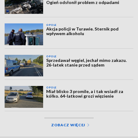
Ogień odsłonił problem z odpadami
OPOLE
Akcja policji w Turawie. Sternik pod
wpływem alkoholu
OPOLE
Sprzedawał węgiel, jechał mimo zakazu.
26-latek stanie przed sądem
OPOLE
Miał blisko 3 promile, a i tak wsiadł za
kółko. 64-latkowi grozi więzienie
ZOBACZ WIĘCEJ