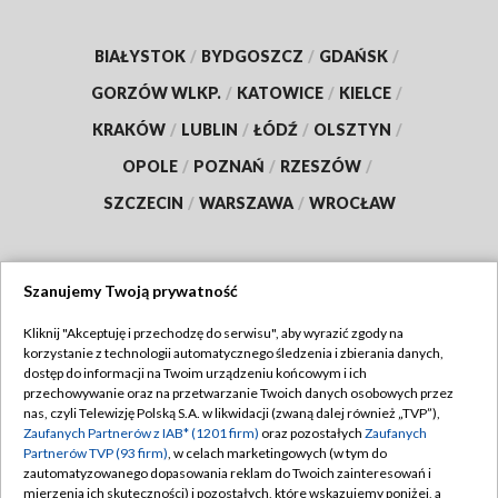
BIAŁYSTOK
/
BYDGOSZCZ
/
GDAŃSK
/
GORZÓW WLKP.
/
KATOWICE
/
KIELCE
/
KRAKÓW
/
LUBLIN
/
ŁÓDŹ
/
OLSZTYN
/
OPOLE
/
POZNAŃ
/
RZESZÓW
/
SZCZECIN
/
WARSZAWA
/
WROCŁAW
Szanujemy Twoją prywatność
Dołącz do nas:
Kliknij "Akceptuję i przechodzę do serwisu", aby wyrazić zgody na
korzystanie z technologii automatycznego śledzenia i zbierania danych,
TVP
dostęp do informacji na Twoim urządzeniu końcowym i ich
Abonament TVP
przechowywanie oraz na przetwarzanie Twoich danych osobowych przez
Regulamin TVP
nas, czyli Telewizję Polską S.A. w likwidacji (zwaną dalej również „TVP”),
Emisja w TVP
Polityka prywatności
Zaufanych Partnerów z IAB* (1201 firm)
oraz pozostałych
Zaufanych
Partnerów TVP (93 firm)
, w celach marketingowych (w tym do
Centrum informacji TVP
Moje zgody
zautomatyzowanego dopasowania reklam do Twoich zainteresowań i
mierzenia ich skuteczności) i pozostałych, które wskazujemy poniżej, a