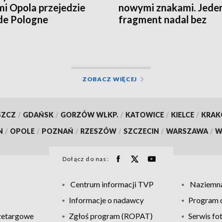
mi Opola przejedzie
nowymi znakami. Jede
de Pologne
fragment nadal bez
oznaczeń
ZOBACZ WIĘCEJ
SZCZ
/
GDAŃSK
/
GORZÓW WLKP.
/
KATOWICE
/
KIELCE
/
KRA
N
/
OPOLE
/
POZNAŃ
/
RZESZÓW
/
SZCZECIN
/
WARSZAWA
/
W
Dołącz do nas:
Centrum informacji TVP
Naziemna
Informacje o nadawcy
Program d
zetargowe
Zgłoś program (ROPAT)
Serwis fo