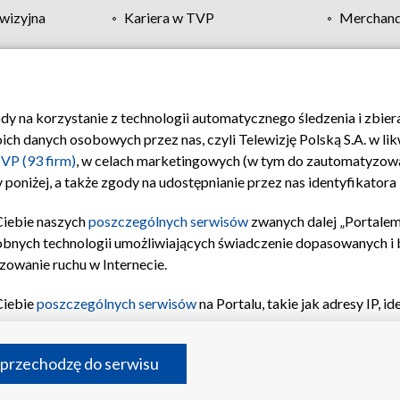
wizyjna
Kariera w TVP
Merchandi
Polityka prywatności
Moje zgody
Pomoc
Biuro re
ody na korzystanie z technologii automatycznego śledzenia i zbie
 danych osobowych przez nas, czyli Telewizję Polską S.A. w likw
VP (93 firm)
, w celach marketingowych (w tym do zautomatyzow
 poniżej, a także zgody na udostępnianie przez nas identyfikator
Ciebie naszych
poszczególnych serwisów
zwanych dalej „Portalem
obnych technologii umożliwiających świadczenie dopasowanych i be
zowanie ruchu w Internecie.
Ciebie
poszczególnych serwisów
na Portalu, takie jak adresy IP, 
sach Portalu czy historia odwiedzin będą przetwarzane przez TV
ji: przechowywania informacji na urządzeniu lub dostęp do nich,
©2026 Telewizja Polska S.A. w likwidacji
 przechodzę do serwisu
enia profilu spersonalizowanych treści, wyboru spersonalizowany
inii odbiorców, opracowywania i ulepszania produktów, zapewnie