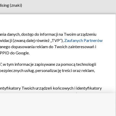
sing (znaki)
klamy
Kontakt
rania danych, dostęp do informacji na Twoim urządzeniu
idacji (zwaną dalej również „TVP”),
Zaufanych Partnerów
anego dopasowania reklam do Twoich zainteresowań i
a PPID do Google.
”, w tym informacje zapisywane za pomocą technologii
zpiecznych usług, personalizację treści oraz reklam,
identyfikatory Twoich urządzeń końcowych i identyfikatory
P,
Zaufanych Partnerów z IAB
oraz pozostałych
Zaufanych
 wyboru podstawowych reklam, wyboru spersonalizowanych
ch treści, pomiaru wydajności reklam, pomiaru wydajności
nia bezpieczeństwa, zapobiegania oszustwom i usuwania