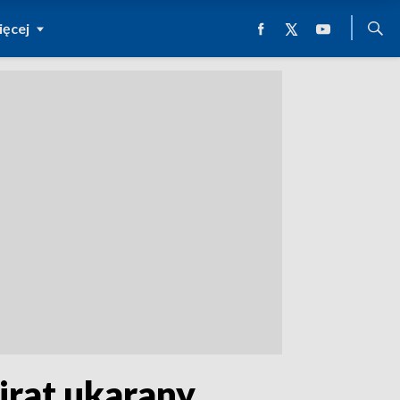
ęcej
irat ukarany