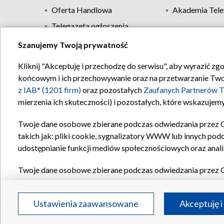
Oferta Handlowa
Akademia Tele
Telegazeta ogłoszenia
Szanujemy Twoją prywatność
Regulamin TVP
Kliknij "Akceptuję i przechodzę do serwisu", aby wyrazić zg
końcowym i ich przechowywanie oraz na przetwarzanie Twoich
z IAB* (1201 firm)
oraz pozostałych
Zaufanych Partnerów T
mierzenia ich skuteczności) i pozostałych, które wskazujemy
Twoje dane osobowe zbierane podczas odwiedzania przez 
takich jak: pliki cookie, sygnalizatory WWW lub innych pod
udostępnianie funkcji mediów społecznościowych oraz anali
Twoje dane osobowe zbierane podczas odwiedzania przez 
plików cookie, informacje o Twoich wyszukiwaniach w serwi
Partnerów TVP
dla realizacji następujących celów i funkc
Ustawienia zaawansowane
Akceptuję i
reklam, tworzenia profilu spersonalizowanych reklam, tworz
treści, stosowania badań rynkowych w celu generowania op