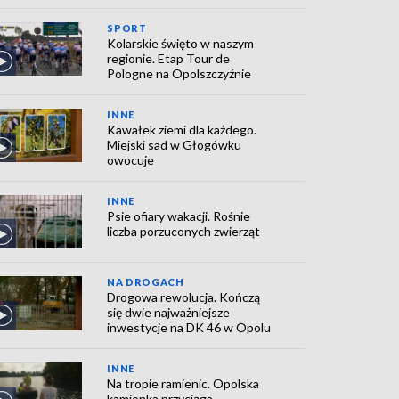
SPORT
Kolarskie święto w naszym
regionie. Etap Tour de
Pologne na Opolszczyźnie
INNE
Kawałek ziemi dla każdego.
Miejski sad w Głogówku
owocuje
INNE
Psie ofiary wakacji. Rośnie
liczba porzuconych zwierząt
NA DROGACH
Drogowa rewolucja. Kończą
się dwie najważniejsze
inwestycje na DK 46 w Opolu
INNE
Na tropie ramienic. Opolska
kamionka przyciąga