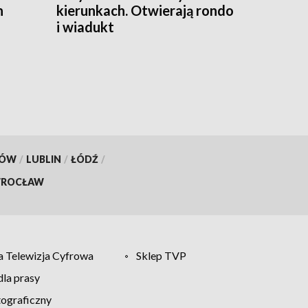
n
kierunkach. Otwierają rondo
i wiadukt
KÓW
/
LUBLIN
/
ŁÓDŹ
/
ROCŁAW
 Telewizja Cyfrowa
Sklep TVP
la prasy
tograficzny