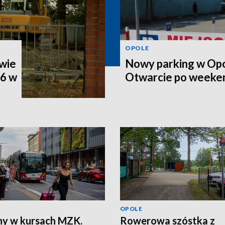
OPOLE
wie
Nowy parking w Opo
46 w
Otwarcie po weeke
OPOLE
y w kursach MZK.
Rowerowa szóstka z