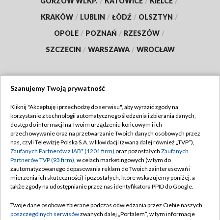
GORZÓW WLKP.
/
KATOWICE
/
KIELCE
/
KRAKÓW
/
LUBLIN
/
ŁÓDŹ
/
OLSZTYN
/
OPOLE
/
POZNAŃ
/
RZESZÓW
/
SZCZECIN
/
WARSZAWA
/
WROCŁAW
Szanujemy Twoją prywatność
Dołącz do nas:
Kliknij "Akceptuję i przechodzę do serwisu", aby wyrazić zgody na
korzystanie z technologii automatycznego śledzenia i zbierania danych,
TVP
dostęp do informacji na Twoim urządzeniu końcowym i ich
Abonament TVP
przechowywanie oraz na przetwarzanie Twoich danych osobowych przez
Regulamin TVP
nas, czyli Telewizję Polską S.A. w likwidacji (zwaną dalej również „TVP”),
Emisja w TVP
Zaufanych Partnerów z IAB* (1201 firm)
oraz pozostałych
Zaufanych
Polityka prywatności
Partnerów TVP (93 firm)
, w celach marketingowych (w tym do
Centrum informacji TVP
Moje zgody
zautomatyzowanego dopasowania reklam do Twoich zainteresowań i
mierzenia ich skuteczności) i pozostałych, które wskazujemy poniżej, a
Naziemna Telewizja Cyfrowa
Pomoc
także zgody na udostępnianie przez nas identyfikatora PPID do Google.
Sklep TVP
Biuro reklamy
Twoje dane osobowe zbierane podczas odwiedzania przez Ciebie naszych
Rada Programowa
poszczególnych serwisów
zwanych dalej „Portalem”, w tym informacje
Kontakt