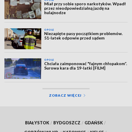
Miał przy sobie sporo narkotyków. Wpadł
przez nieodpowiedzialną jazdę na
hulajnodze
OPOLE
Niezapięte pasy początkiem problemów.
51-latek odpowie przed sądem
OPOLE
Chciała zaimponować "fajnym chłopakom”.
Surowa kara dla 19-latki [FILM]
ZOBACZ WIĘCEJ
BIAŁYSTOK
/
BYDGOSZCZ
/
GDAŃSK
/