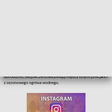
Policyjne patrole na wodzie. Alkohol i brawura to wciąż problem
Alkohol, brawura, brak umiejętności pływania – to
najczęstsze powody tragedii w wodzie. By do wypadków nie
dochodziło, bezpieczeństwa pilnują między innymi policjanci
z sezonowego ogniwa wodnego.