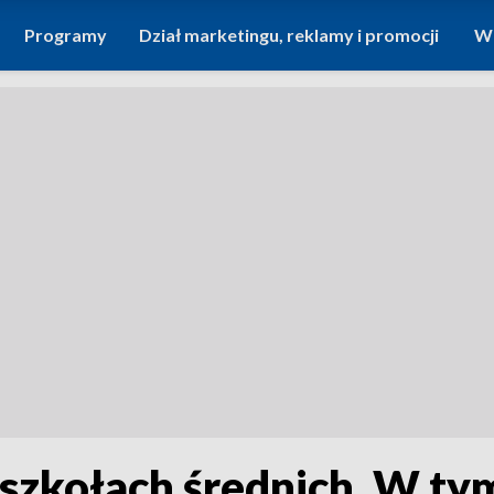
Programy
Dział marketingu, reklamy i promocji
Wi
szkołach średnich. W tym