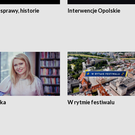
 sprawy, historie
Interwencje Opolskie
ka
W rytmie festiwalu