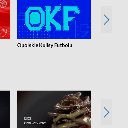
Opolskie Kulisy Futbolu
Złote chwile
sportu