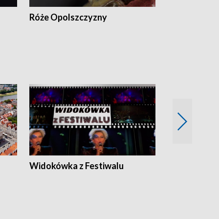
Róże Opolszczyzny
Czas report
Widokówka z Festiwalu
Strefa Kultu