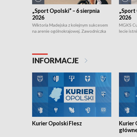
„Sport Opolski” – 6 sierpnia
„Sport 
2026
2026
Wiktoria Madejska z kolejnym sukcesem
MGKS Cuk
na arenie ogólnokrajowej. Zawodniczka
lecie ist
Klubu Kolarskiego Ziemia Brzeska
odbył się
została podwójna Mistrzynią Polski
również o
Juniorów Młodszych w kolarstwie
Otwartyc
torowym.
plażowej
INFORMACJE
meczu Ko
Kurier Opolski Flesz
Kurier 
główn