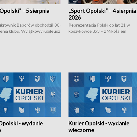
Opolski” – 5 sierpnia
„Sport Opolski” – 4 sierpnia
2026
rownik Baborów obchodził 80-
Reprezentacja Polski do lat 21 w
nienia klubu. Wyjątkowy jubileusz
koszykówce 3x3 – z Mikołajem
 na sportowo. W programie
Kowalczykiem z opolskiego AZS-u 
 turnieju eliminacyjnym
składzie - wygrała dwa z trzech tur
h Mistrzostw w siatkówce
w ramach Ligi Narodów. Rywalizacja
 amatorów w Opolu oraz o
odbyła się w węgierskim Szolnok.
lejarza Opole. Zapraszamy!
Opolski - wydanie
Kurier Opolski - wydanie
e
wieczorne