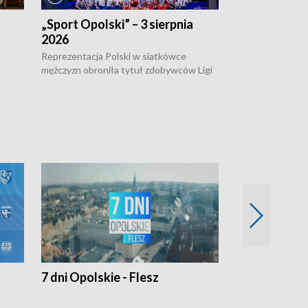
„Sport Opolski” – 3 sierpnia
„Sport Opolsk
2026
Reprezentacja P
mężczyzn w półfi
Reprezentacja Polski w siatkówce
meczu ćwierćfin
mężczyzn obroniła tytuł zdobywców Ligi
Biało-Czerwoni p
w
Narodów. W finale pokonali Amerykanów
Ningbo Ukraińcó
niejów
po tie-breaku. W meczu nie zabrakło
opolskich wątków.
7 dni Opolskie - Flesz
Opolskie o 