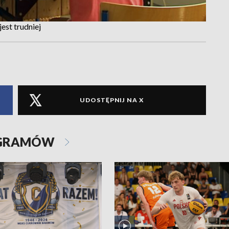
est trudniej
UDOSTĘPNIJ NA X
OGRAMÓW