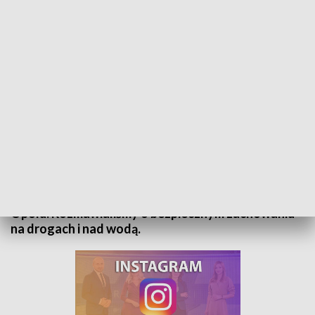
Rozmowa dnia - podkom. Dariusz Świątczak
Gościem Małgorzaty Lis-Skupińskiej w programie
„Rozmowa Dnia” był podkom. Dariusz Świątczak
Zespół Prasowy Komendy Wojewódzkiej Policji w
Opolu. Rozmawialiśmy o bezpiecznym zachowaniu
na drogach i nad wodą.