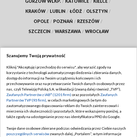
GORZÓW WLKP.
/
KATOWICE
/
KIELCE
/
KRAKÓW
/
LUBLIN
/
ŁÓDŹ
/
OLSZTYN
/
OPOLE
/
POZNAŃ
/
RZESZÓW
/
SZCZECIN
/
WARSZAWA
/
WROCŁAW
Szanujemy Twoją prywatność
Dołącz do nas:
Kliknij "Akceptuję i przechodzę do serwisu", aby wyrazić zgody na
korzystanie z technologii automatycznego śledzenia i zbierania danych,
TVP
dostęp do informacji na Twoim urządzeniu końcowym i ich
Abonament TVP
przechowywanie oraz na przetwarzanie Twoich danych osobowych przez
Regulamin TVP
nas, czyli Telewizję Polską S.A. w likwidacji (zwaną dalej również „TVP”),
Emisja w TVP
Zaufanych Partnerów z IAB* (1201 firm)
oraz pozostałych
Zaufanych
Polityka prywatności
Partnerów TVP (93 firm)
, w celach marketingowych (w tym do
Centrum informacji TVP
Moje zgody
zautomatyzowanego dopasowania reklam do Twoich zainteresowań i
mierzenia ich skuteczności) i pozostałych, które wskazujemy poniżej, a
Naziemna Telewizja Cyfrowa
Pomoc
także zgody na udostępnianie przez nas identyfikatora PPID do Google.
Sklep TVP
Biuro reklamy
Twoje dane osobowe zbierane podczas odwiedzania przez Ciebie naszych
Rada Programowa
poszczególnych serwisów
zwanych dalej „Portalem”, w tym informacje
Kontakt