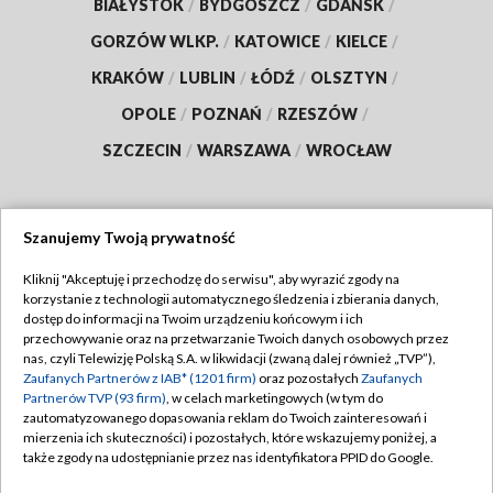
BIAŁYSTOK
/
BYDGOSZCZ
/
GDAŃSK
/
GORZÓW WLKP.
/
KATOWICE
/
KIELCE
/
KRAKÓW
/
LUBLIN
/
ŁÓDŹ
/
OLSZTYN
/
OPOLE
/
POZNAŃ
/
RZESZÓW
/
SZCZECIN
/
WARSZAWA
/
WROCŁAW
Szanujemy Twoją prywatność
Dołącz do nas:
Kliknij "Akceptuję i przechodzę do serwisu", aby wyrazić zgody na
korzystanie z technologii automatycznego śledzenia i zbierania danych,
TVP
dostęp do informacji na Twoim urządzeniu końcowym i ich
Abonament TVP
przechowywanie oraz na przetwarzanie Twoich danych osobowych przez
Regulamin TVP
nas, czyli Telewizję Polską S.A. w likwidacji (zwaną dalej również „TVP”),
Emisja w TVP
Polityka prywatności
Zaufanych Partnerów z IAB* (1201 firm)
oraz pozostałych
Zaufanych
Partnerów TVP (93 firm)
, w celach marketingowych (w tym do
Centrum informacji TVP
Moje zgody
zautomatyzowanego dopasowania reklam do Twoich zainteresowań i
mierzenia ich skuteczności) i pozostałych, które wskazujemy poniżej, a
Naziemna Telewizja Cyfrowa
Pomoc
także zgody na udostępnianie przez nas identyfikatora PPID do Google.
Sklep TVP
Biuro reklamy