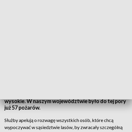
(fot. ilustracyjna Pixabay/Pexels)
Najbardziej zagrożone są lasy w woj.
zachodniopomorskim, na północy woj.
wielkopolskiego, a także na Dolnym Śląsku i
Opolszczyźnie. W tych regionach – według IMGW –
zagrożenie pożarowe jest ekstremalne i bardzo
wysokie. W naszym województwie było do tej pory
już 57 pożarów.
Służby apelują o rozwagę wszystkich osób, które chcą
wypoczywać w sąsiedztwie lasów, by zwracały szczególną