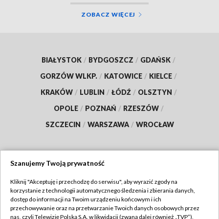
ZOBACZ WIĘCEJ
BIAŁYSTOK
/
BYDGOSZCZ
/
GDAŃSK
/
GORZÓW WLKP.
/
KATOWICE
/
KIELCE
/
KRAKÓW
/
LUBLIN
/
ŁÓDŹ
/
OLSZTYN
/
OPOLE
/
POZNAŃ
/
RZESZÓW
/
SZCZECIN
/
WARSZAWA
/
WROCŁAW
Szanujemy Twoją prywatność
Dołącz do nas:
Kliknij "Akceptuję i przechodzę do serwisu", aby wyrazić zgody na
korzystanie z technologii automatycznego śledzenia i zbierania danych,
TVP
dostęp do informacji na Twoim urządzeniu końcowym i ich
Abonament TVP
przechowywanie oraz na przetwarzanie Twoich danych osobowych przez
Regulamin TVP
nas, czyli Telewizję Polską S.A. w likwidacji (zwaną dalej również „TVP”),