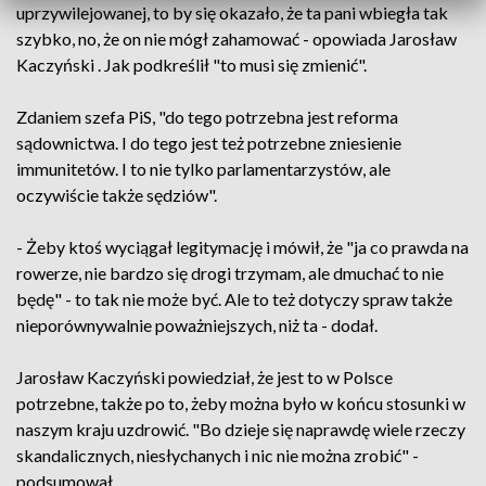
uprzywilejowanej, to by się okazało, że ta pani wbiegła tak
szybko, no, że on nie mógł zahamować - opowiada Jarosław
Kaczyński . Jak podkreślił "to musi się zmienić".
Zdaniem szefa PiS, "do tego potrzebna jest reforma
sądownictwa. I do tego jest też potrzebne zniesienie
immunitetów. I to nie tylko parlamentarzystów, ale
oczywiście także sędziów".
- Żeby ktoś wyciągał legitymację i mówił, że "ja co prawda na
rowerze, nie bardzo się drogi trzymam, ale dmuchać to nie
będę" - to tak nie może być. Ale to też dotyczy spraw także
nieporównywalnie poważniejszych, niż ta - dodał.
Jarosław Kaczyński powiedział, że jest to w Polsce
potrzebne, także po to, żeby można było w końcu stosunki w
naszym kraju uzdrowić. "Bo dzieje się naprawdę wiele rzeczy
skandalicznych, niesłychanych i nic nie można zrobić" -
podsumował.