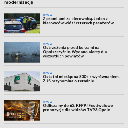
modernizację
OPOLE
Z promilami za kierownicą. Jeden z
kierowców wiózł czterech pasażerów
OPOLE
Ostrzeżenia przed burzami na
Opolszczyźnie. Wydano alerty dla
wszystkich powiatów
OPOLE
Ostatni miesiąc na 800+ z wyrównaniem.
ZUS przypomina o terminie
OPOLE
Odliczamy do 63. KFPP! Festiwalowe
propozycje dla widzów TVP3 Opole