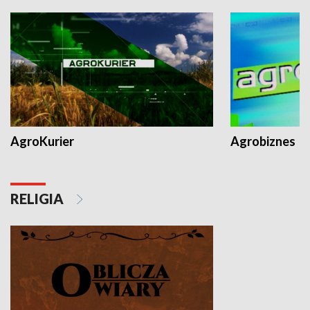
AgroKurier
Agrobiznes
RELIGIA