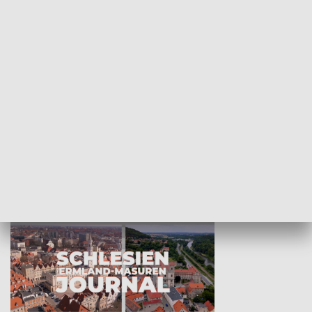
Wejściówka
Zakładka
MNIEJSZOŚCI