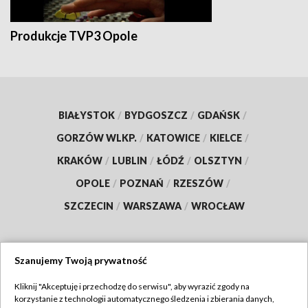
Produkcje TVP3 Opole
BIAŁYSTOK
/
BYDGOSZCZ
/
GDAŃSK
/
GORZÓW WLKP.
/
KATOWICE
/
KIELCE
/
KRAKÓW
/
LUBLIN
/
ŁÓDŹ
/
OLSZTYN
/
OPOLE
/
POZNAŃ
/
RZESZÓW
/
SZCZECIN
/
WARSZAWA
/
WROCŁAW
Szanujemy Twoją prywatność
Dołącz do nas:
Kliknij "Akceptuję i przechodzę do serwisu", aby wyrazić zgody na
korzystanie z technologii automatycznego śledzenia i zbierania danych,
TVP