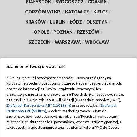
BIAŁYSTOK
/
BYDGOSZCZ
/
GDAŃSK
/
GORZÓW WLKP.
/
KATOWICE
/
KIELCE
/
KRAKÓW
/
LUBLIN
/
ŁÓDŹ
/
OLSZTYN
/
OPOLE
/
POZNAŃ
/
RZESZÓW
/
SZCZECIN
/
WARSZAWA
/
WROCŁAW
Szanujemy Twoją prywatność
Dołącz do nas:
Kliknij "Akceptuję i przechodzę do serwisu", aby wyrazić zgody na
korzystanie z technologii automatycznego śledzenia i zbierania danych,
TVP
dostęp do informacji na Twoim urządzeniu końcowym i ich
Abonament TVP
przechowywanie oraz na przetwarzanie Twoich danych osobowych przez
Regulamin TVP
nas, czyli Telewizję Polską S.A. w likwidacji (zwaną dalej również „TVP”),
Emisja w TVP
Zaufanych Partnerów z IAB* (1201 firm)
oraz pozostałych
Zaufanych
Polityka prywatności
Partnerów TVP (93 firm)
, w celach marketingowych (w tym do
Centrum informacji TVP
Moje zgody
zautomatyzowanego dopasowania reklam do Twoich zainteresowań i
mierzenia ich skuteczności) i pozostałych, które wskazujemy poniżej, a
Naziemna Telewizja Cyfrowa
Pomoc
także zgody na udostępnianie przez nas identyfikatora PPID do Google.
Sklep TVP
Biuro reklamy