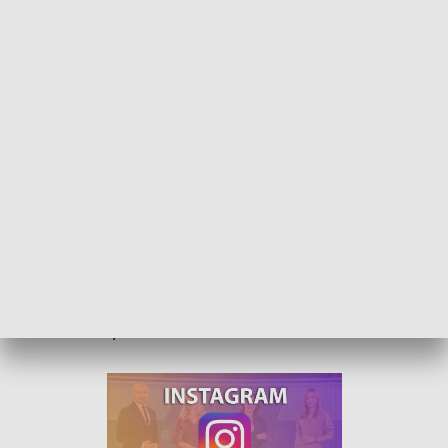
Sztuka na murach. Miasto zmienia się dzięki muralom
Krapkowice stają się bardziej kolorowe. A to za sprawą
murali, których powstaje coraz więcej. Do miasta zjechali
właśnie przedstawiciele sztuki ulicznej, którzy mają zamiar
nadać mu nowy charakter.