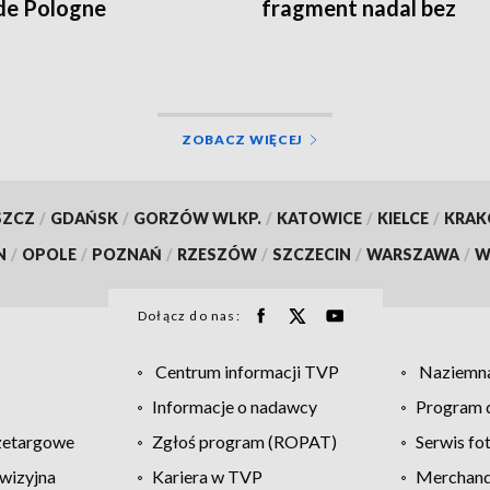
de Pologne
fragment nadal bez
oznaczeń
ZOBACZ WIĘCEJ
SZCZ
/
GDAŃSK
/
GORZÓW WLKP.
/
KATOWICE
/
KIELCE
/
KRA
N
/
OPOLE
/
POZNAŃ
/
RZESZÓW
/
SZCZECIN
/
WARSZAWA
/
W
Dołącz do nas:
Centrum informacji TVP
Naziemna
Informacje o nadawcy
Program d
zetargowe
Zgłoś program (ROPAT)
Serwis fo
wizyjna
Kariera w TVP
Merchandi