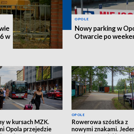
OPOLE
wie
Nowy parking w Opo
46 w
Otwarcie po weeke
OPOLE
y w kursach MZK.
Rowerowa szóstka z
mi Opola przejedzie
nowymi znakami. Jede