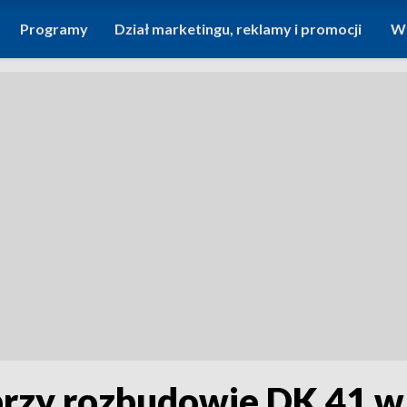
Programy
Dział marketingu, reklamy i promocji
Wi
 przy rozbudowie DK 41 w