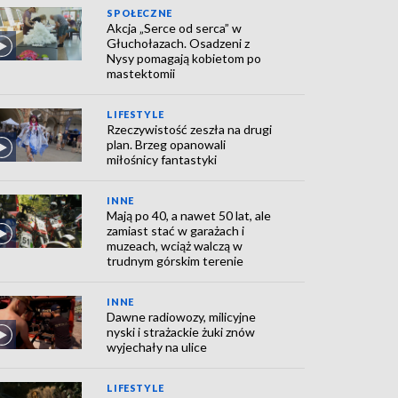
SPOŁECZNE
Akcja „Serce od serca” w
Głuchołazach. Osadzeni z
Nysy pomagają kobietom po
mastektomii
LIFESTYLE
Rzeczywistość zeszła na drugi
plan. Brzeg opanowali
miłośnicy fantastyki
INNE
Mają po 40, a nawet 50 lat, ale
zamiast stać w garażach i
muzeach, wciąż walczą w
trudnym górskim terenie
INNE
Dawne radiowozy, milicyjne
nyski i strażackie żuki znów
wyjechały na ulice
LIFESTYLE