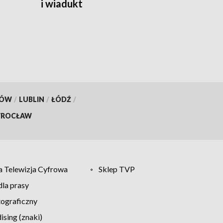
i wiadukt
KÓW
/
LUBLIN
/
ŁÓDŹ
/
ROCŁAW
 Telewizja Cyfrowa
Sklep TVP
la prasy
tograficzny
sing (znaki)