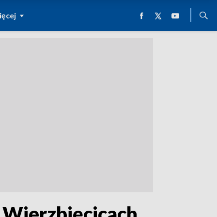
ęcej
 Wierzbięcicach