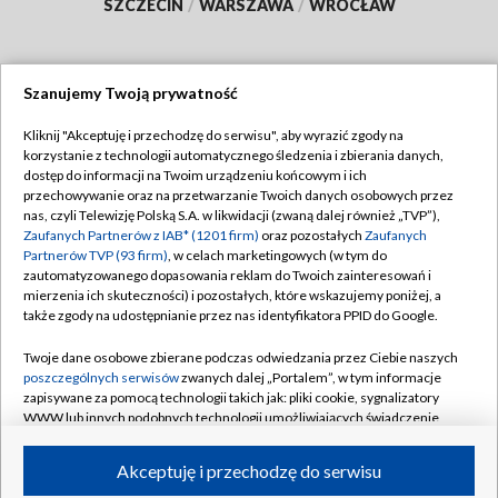
SZCZECIN
/
WARSZAWA
/
WROCŁAW
Szanujemy Twoją prywatność
Dołącz do nas:
Kliknij "Akceptuję i przechodzę do serwisu", aby wyrazić zgody na
korzystanie z technologii automatycznego śledzenia i zbierania danych,
TVP
dostęp do informacji na Twoim urządzeniu końcowym i ich
Abonament TVP
przechowywanie oraz na przetwarzanie Twoich danych osobowych przez
Regulamin TVP
nas, czyli Telewizję Polską S.A. w likwidacji (zwaną dalej również „TVP”),
Emisja w TVP
Polityka prywatności
Zaufanych Partnerów z IAB* (1201 firm)
oraz pozostałych
Zaufanych
Partnerów TVP (93 firm)
, w celach marketingowych (w tym do
Centrum informacji TVP
Moje zgody
zautomatyzowanego dopasowania reklam do Twoich zainteresowań i
mierzenia ich skuteczności) i pozostałych, które wskazujemy poniżej, a
Naziemna Telewizja Cyfrowa
Pomoc
także zgody na udostępnianie przez nas identyfikatora PPID do Google.
Sklep TVP
Biuro reklamy
Twoje dane osobowe zbierane podczas odwiedzania przez Ciebie naszych
Rada Programowa
Kontakt
poszczególnych serwisów
zwanych dalej „Portalem”, w tym informacje
zapisywane za pomocą technologii takich jak: pliki cookie, sygnalizatory
System NOS
WWW lub innych podobnych technologii umożliwiających świadczenie
dopasowanych i bezpiecznych usług, personalizację treści oraz reklam,
Informacje o nadawcy
Kanały
udostępnianie funkcji mediów społecznościowych oraz analizowanie
Akceptuję i przechodzę do serwisu
ruchu w Internecie.
Program dla prasy