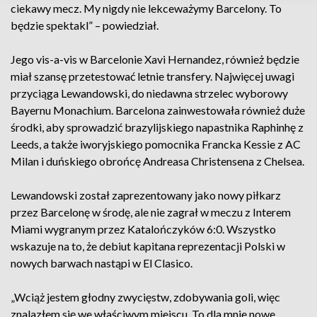
ciekawy mecz. My nigdy nie lekceważymy Barcelony. To
będzie spektakl” – powiedział.
Jego vis-a-vis w Barcelonie Xavi Hernandez, również będzie
miał szansę przetestować letnie transfery. Najwięcej uwagi
przyciąga Lewandowski, do niedawna strzelec wyborowy
Bayernu Monachium. Barcelona zainwestowała również duże
środki, aby sprowadzić brazylijskiego napastnika Raphinhę z
Leeds, a także iworyjskiego pomocnika Francka Kessie z AC
Milan i duńskiego obrońcę Andreasa Christensena z Chelsea.
Lewandowski został zaprezentowany jako nowy piłkarz
przez Barcelonę w środę, ale nie zagrał w meczu z Interem
Miami wygranym przez Katalończyków 6:0. Wszystko
wskazuje na to, że debiut kapitana reprezentacji Polski w
nowych barwach nastąpi w El Clasico.
„Wciąż jestem głodny zwycięstw, zdobywania goli, więc
znalazłem się we właściwym miejscu. To dla mnie nowe