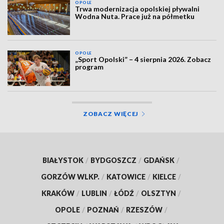
OPOLE
Trwa modernizacja opolskiej pływalni
Wodna Nuta. Prace już na półmetku
OPOLE
„Sport Opolski” – 4 sierpnia 2026. Zobacz
program
ZOBACZ WIĘCEJ
BIAŁYSTOK
/
BYDGOSZCZ
/
GDAŃSK
/
GORZÓW WLKP.
/
KATOWICE
/
KIELCE
/
KRAKÓW
/
LUBLIN
/
ŁÓDŹ
/
OLSZTYN
/
OPOLE
/
POZNAŃ
/
RZESZÓW
/