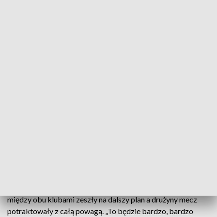
środkowy obrońca, a Tchouameni jest bardzo młody i ma
duży potencjał” – powiedział w tym tygodniu Ancelotti.
Włoski szkoleniowiec zasugerował, że może wykorzystać
trzymeczową trasę Realu po Stanach Zjednoczonych jako
okazję do eksperymentowania ze swoją linią ataku,
powołując się napięty kalendarz w połowie sezonu. Będzie to
związane z nietypowym terminem mistrzostw świata, które
w Katarze odbędą się od 21 listopada do 18 grudnia.
„Benzema jest pierwszym wyborem, ale musimy zrozumieć,
że będzie to dziwny sezon z mundialem i musimy być
przygotowani na różne opcje” – dodał Ancelotti. Jedna z nich
może obejmować rozmieszczenie Edena Hazarda jako
"fałszywej" dziewiątki przyznał trener.
Ancelotti podkreślił, że zależy mu aby wzajemne animozje
między obu klubami zeszły na dalszy plan a drużyny mecz
potraktowały z całą powagą. „To będzie bardzo, bardzo