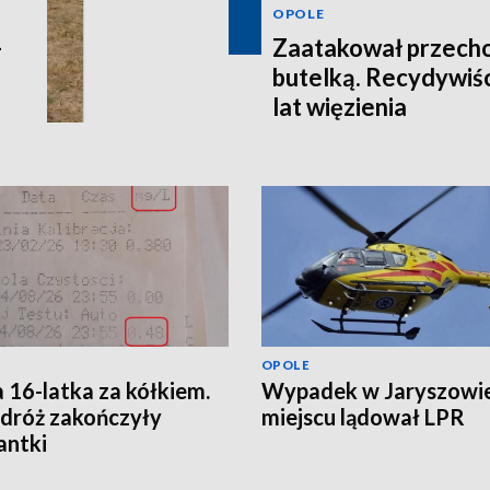
OPOLE
-
Zaatakował przecho
butelką. Recydywiśc
lat więzienia
OPOLE
a 16-latka za kółkiem.
Wypadek w Jaryszowie
odróż zakończyły
miejscu lądował LPR
antki