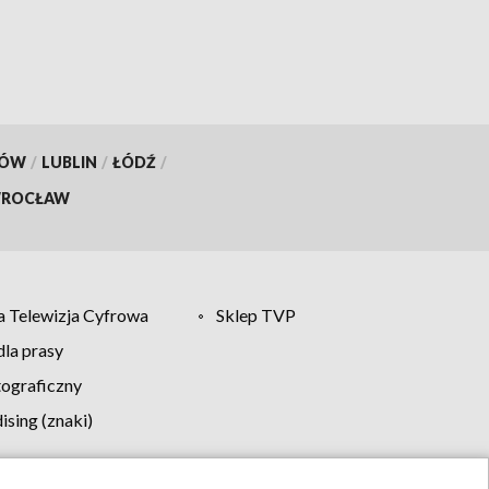
KÓW
/
LUBLIN
/
ŁÓDŹ
/
ROCŁAW
 Telewizja Cyfrowa
Sklep TVP
la prasy
tograficzny
sing (znaki)