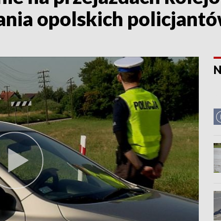
nia opolskich policjant
N