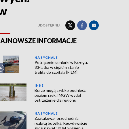
ów
UDOSTĘPNIJ:
AJNOWSZE INFORMACJE
NA SYGNALE
Potrącenie seniorki w Brzegu.
83-latka w ciężkim stanie
trafiła do szpitala [FILM]
INNE
Burze mogą szybko podnieść
poziom rzek. IMGW wydał
ostrzeżenie dla regionu
NA SYGNALE
Zaatakował przechodnia
rozbitą butelką. Recydywiście
grozi nawet 30 lat więzienia