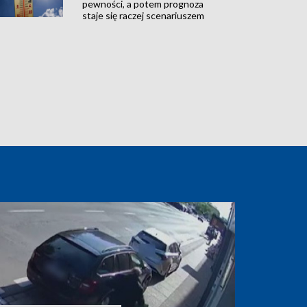
pewności, a potem prognoza
staje się raczej scenariuszem