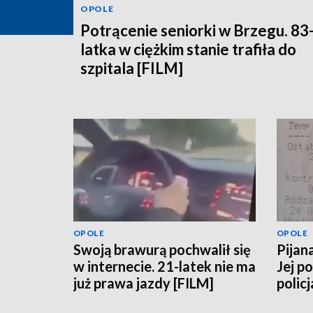
OPOLE
Potrącenie seniorki w Brzegu. 83
latka w ciężkim stanie trafiła do
szpitala [FILM]
OPOLE
OPOLE
Swoją brawurą pochwalił się
Pijan
w internecie. 21-latek nie ma
Jej p
już prawa jazdy [FILM]
policj