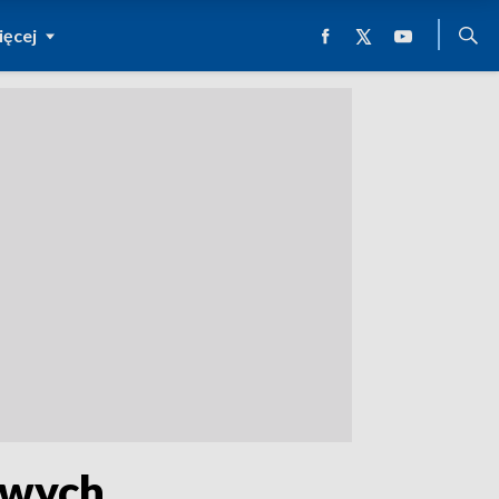
ęcej
owych.