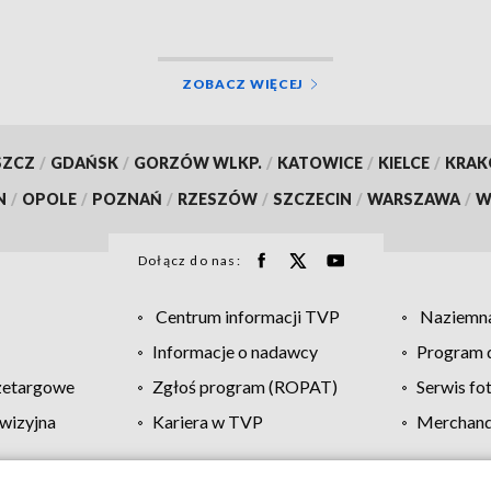
ZOBACZ WIĘCEJ
SZCZ
/
GDAŃSK
/
GORZÓW WLKP.
/
KATOWICE
/
KIELCE
/
KRA
N
/
OPOLE
/
POZNAŃ
/
RZESZÓW
/
SZCZECIN
/
WARSZAWA
/
W
Dołącz do nas:
Centrum informacji TVP
Naziemna
Informacje o nadawcy
Program d
zetargowe
Zgłoś program (ROPAT)
Serwis fo
wizyjna
Kariera w TVP
Merchandi