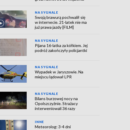
NA SYGNALE
Swoją brawurą pochwalił się
w internecie. 21-latek nie ma
już prawa jazdy [FILM]
NA SYGNALE
Pijana 16-latka za kółkiem. Jej
podróż zakończyły policjantki
NA SYGNALE
Wypadek w Jaryszowie. Na
miejscu lądował LPR
NA SYGNALE
Bilans burzowej nocy na
Opolszczyźnie. Strażacy
interweniowali 36 razy
INNE
Meteorolog: 3-4 dni