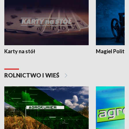
Karty na stół
Magiel Polity
ROLNICTWO I WIEŚ