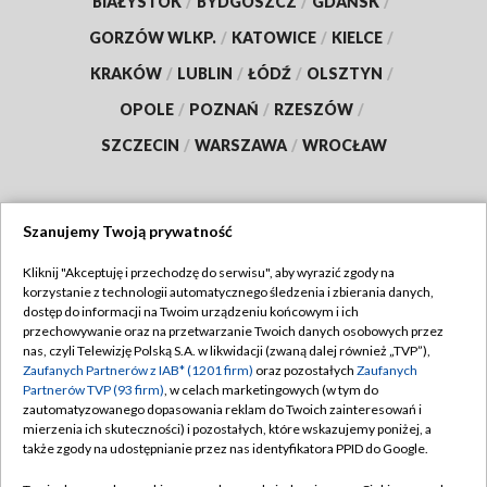
BIAŁYSTOK
/
BYDGOSZCZ
/
GDAŃSK
/
GORZÓW WLKP.
/
KATOWICE
/
KIELCE
/
KRAKÓW
/
LUBLIN
/
ŁÓDŹ
/
OLSZTYN
/
OPOLE
/
POZNAŃ
/
RZESZÓW
/
SZCZECIN
/
WARSZAWA
/
WROCŁAW
Szanujemy Twoją prywatność
Dołącz do nas:
Kliknij "Akceptuję i przechodzę do serwisu", aby wyrazić zgody na
korzystanie z technologii automatycznego śledzenia i zbierania danych,
TVP
dostęp do informacji na Twoim urządzeniu końcowym i ich
Abonament TVP
przechowywanie oraz na przetwarzanie Twoich danych osobowych przez
Regulamin TVP
nas, czyli Telewizję Polską S.A. w likwidacji (zwaną dalej również „TVP”),
Emisja w TVP
Zaufanych Partnerów z IAB* (1201 firm)
oraz pozostałych
Zaufanych
Polityka prywatności
Partnerów TVP (93 firm)
, w celach marketingowych (w tym do
Centrum informacji TVP
Moje zgody
zautomatyzowanego dopasowania reklam do Twoich zainteresowań i
mierzenia ich skuteczności) i pozostałych, które wskazujemy poniżej, a
Naziemna Telewizja Cyfrowa
Pomoc
także zgody na udostępnianie przez nas identyfikatora PPID do Google.
Sklep TVP
Biuro reklamy