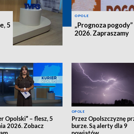
OPOLE
e, 5
„Prognoza pogody” n
2026. Zapraszamy
OPOLE
r Opolski” – flesz, 5
Przez Opolszczyznę pr
nia 2026. Zobacz
burze. Są alerty dla 9
ram
powiatów