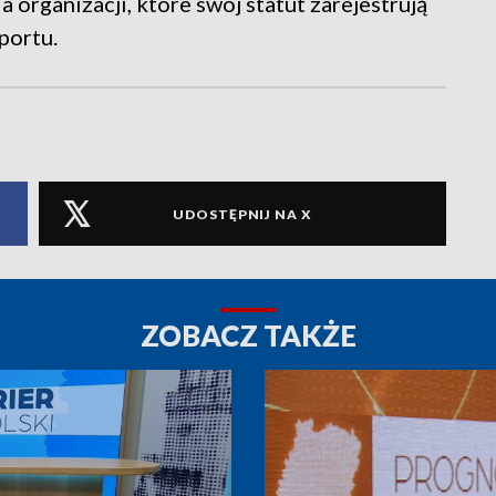
 organizacji, które swój statut zarejestrują
portu.
UDOSTĘPNIJ NA X
ZOBACZ TAKŻE