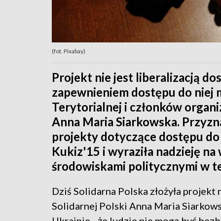
(fot. Pixabay)
Projekt nie jest liberalizacją do
zapewnieniem dostępu do niej m.
Terytorialnej i członków organ
Anna Maria Siarkowska. Przyzna
projekty dotyczące dostępu do b
Kukiz'15 i wyraziła nadzieję n
środowiskami politycznymi w te
Dziś Solidarna Polska złożyła projekt 
Solidarnej Polski Anna Maria Siarkows
Ukrainie - że ludzie nie mogą być bez