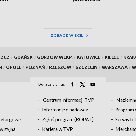
ZOBACZ WIĘCEJ
SZCZ
/
GDAŃSK
/
GORZÓW WLKP.
/
KATOWICE
/
KIELCE
/
KRA
N
/
OPOLE
/
POZNAŃ
/
RZESZÓW
/
SZCZECIN
/
WARSZAWA
/
W
Dołącz do nas:
Centrum informacji TVP
Naziemna
Informacje o nadawcy
Program d
zetargowe
Zgłoś program (ROPAT)
Serwis fo
wizyjna
Kariera w TVP
Merchandi