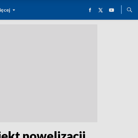
ęcej
jekt nowelizacji