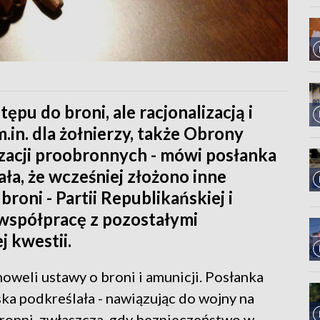
stępu do broni, ale racjonalizacją i
in. dla żołnierzy, także Obrony
izacji proobronnych - mówi posłanka
ła, że wcześniej złożono inne
roni - Partii Republikańskiej i
a współpracę z pozostałymi
j kwestii.
noweli ustawy o broni i amunicji. Posłanka
ka podkreślała - nawiązując do wojny na
bronni, zwłaszcza, gdy bezpieczeństwo w