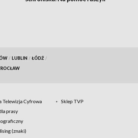
strażacy
KÓW
/
LUBLIN
/
ŁÓDŹ
/
ROCŁAW
 Telewizja Cyfrowa
Sklep TVP
la prasy
tograficzny
sing (znaki)