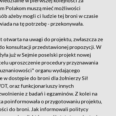
iedzialne w pierwszej kolejności za
im Polakom muszą mieć możliwości
sób ażeby mogli ci ludzie tej broni w czasie
iada na tę potrzebę - przekonywała.
st otwarta na uwagi do projektu, zwłaszcza ze
do konsultacji przedstawionej propozycji. W
yła już w Sejmie poselski projekt nowej
a celu uproszczenie procedury przyznawania
 "uznaniowości" organu wydającego
 w dostępie do broni dla żołnierzy Sił
OT, oraz funkcjonariuszy innych
wolnienie z badań i egzaminów. Z kolei na
ka poinformowała o przygotowaniu projektu,
ści do broni. Jak informowali politycy