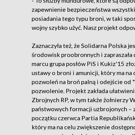
- To służby mundurowe, które są odpow
zapewnienie bezpieczeństwa wszystk
posiadania tego typu broni, w taki spo
wojny szybko użyć. Nasz projekt odpow
Zaznaczyła też, że Solidarna Polska je
środowisk proobronnych i zapraszała 
marcu grupa posłów PiS i Kukiz'15 złoż
ustawy o broni i amunicji, który ma n
pozwoleń na broń palną i odejście od
pozwolenie. Projekt zakłada ułatwienie
Zbrojnych RP, w tym także żołnierzy W
państwowych formacji uzbrojonych – z
początku czerwca Partia Republikańs
który ma na celu zwiększenie dostępno