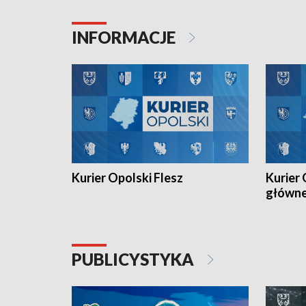
Juniorów Młodszych w kolarstwie
Otwartyc
torowym.
plażowej
INFORMACJE
meczu Ko
Kurier Opolski Flesz
Kurier 
główn
PUBLICYSTYKA