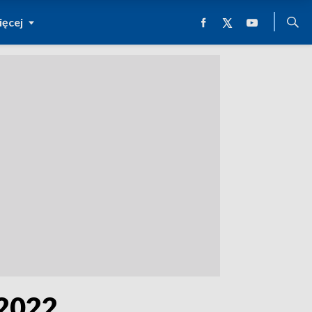
ęcej
 2022