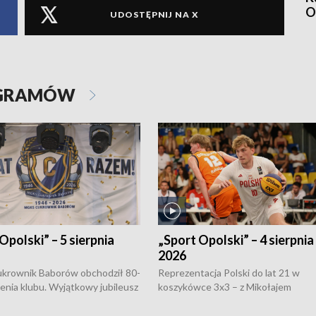
O
UDOSTĘPNIJ NA X
OGRAMÓW
Opolski” – 5 sierpnia
„Sport Opolski” – 4 sierpnia
2026
rownik Baborów obchodził 80-
Reprezentacja Polski do lat 21 w
nienia klubu. Wyjątkowy jubileusz
koszykówce 3x3 – z Mikołajem
 na sportowo. W programie
Kowalczykiem z opolskiego AZS-u 
 turnieju eliminacyjnym
składzie - wygrała dwa z trzech tur