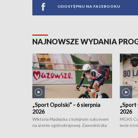
UDOSTĘPNIJ NA FACEBOOKU
NAJNOWSZE WYDANIA PR
„Sport Opolski” – 6 sierpnia
„Sport 
2026
2026
Wiktoria Madejska z kolejnym sukcesem
MGKS Cuk
na arenie ogólnokrajowej. Zawodniczka
lecie ist
Klubu Kolarskiego Ziemia Brzeska
odbył się
została podwójna Mistrzynią Polski
również o