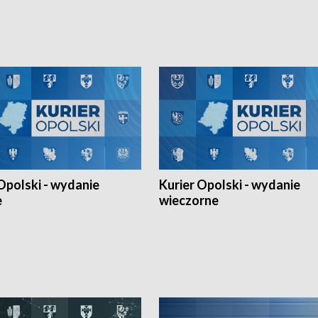
h Mistrzostw w siatkówce
w ramach Ligi Narodów. Rywalizacja
 amatorów w Opolu oraz o
odbyła się w węgierskim Szolnok.
lejarza Opole. Zapraszamy!
Opolski - wydanie
Kurier Opolski - wydanie
e
wieczorne