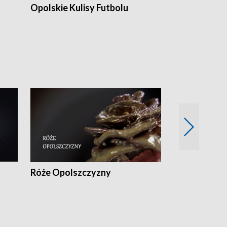
Opolskie Kulisy Futbolu
Złote chwile
sportu
Róże Opolszczyzny
Czas report