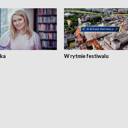
ka
W rytmie festiwalu